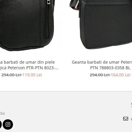
Geanta barbati de umar Peter
a barbati de umar din piele
PTN 788803-0358 BL
gica Peterson PTR-PTN 8023-
MACRO-0303
294,00 Lei
164,00 Lei
294,00 Lei
119,00 Lei
dia
v