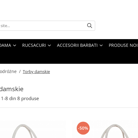
 DAMA
RUCSACURI
ACCESORII BARBATI
PRODUSE NOI
 podróżne /
Torby damskie
 damskie
1-
8
din
8
produse
-50%