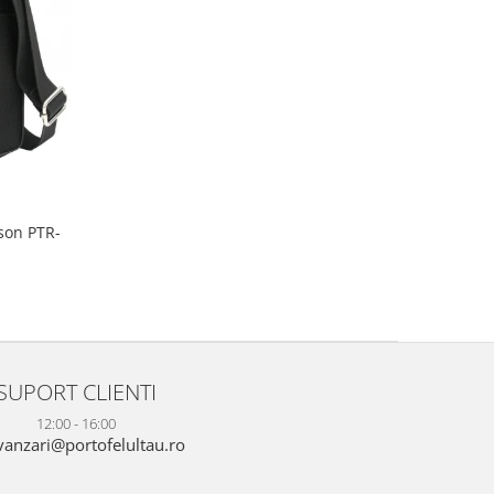
son PTR-
SUPORT CLIENTI
12:00 - 16:00
anzari@portofelultau.ro