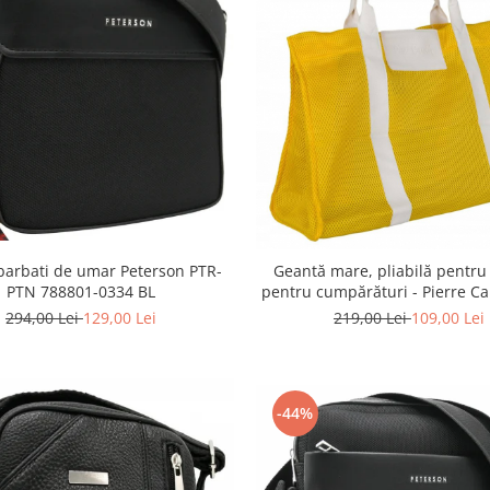
barbati de umar Peterson PTR-
Geantă mare, pliabilă pentru 
PTN 788801-0334 BL
pentru cumpărături - Pierre Ca
638
294,00 Lei
129,00 Lei
219,00 Lei
109,00 Lei
-44%