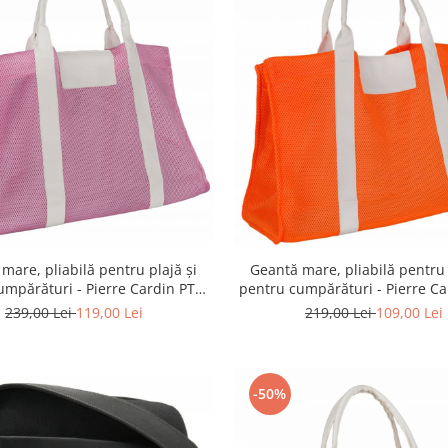
mare, pliabilă pentru plajă și
Geantă mare, pliabilă pentru 
umpărături - Pierre Cardin PTR-
pentru cumpărături - Pierre Ca
638 PINK
638 ORANGE
239,00 Lei
119,00 Lei
219,00 Lei
109,00 Lei
-50%