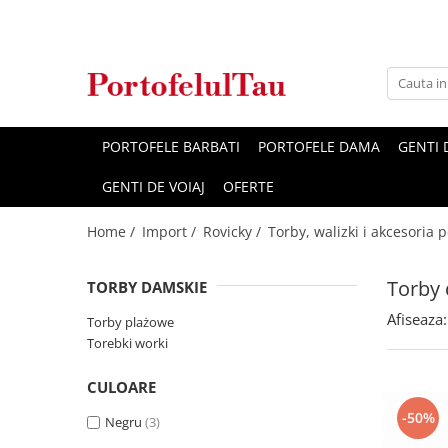
Genti Dama
Rucsacuri
Accesorii Barbati
Idei Cadouri
Accesorii Dama
Genti Office
Rucsacuri Dama
Borsete Barbati
Cadouri pentru barbati
Seturi Cadou Femei
Clutch / Posete Plic
Rucsacuri Barbati
Curele Barbati
Cadouri pentru femei
Borsete Dama
PORTOFELE BARBATI
PORTOFELE DAMA
GENTI
Genti Casual
Ghiozdane
Genti Barbati de Umar
GENTI DE VOIAJ
OFERTE
Genti Piele Naturala
Seturi Cadou
Home /
Import /
Rovicky /
Torby, walizki i akcesoria
Genti multifunctionale mamici
Torby
TORBY DAMSKIE
Afiseaza:
Torby plażowe
Torebki worki
CULOARE
-50%
Negru
(3)