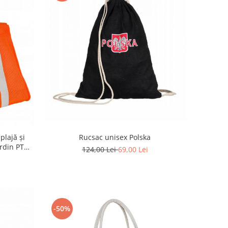
plajă și
Rucsac unisex Polska
rdin PTR-
124,00 Lei
69,00 Lei
-50%