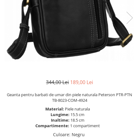
344,00 Lei
189,00 Lei
Geanta pentru barbati de umar din piele naturala Peterson PTR-PTN
TB-8023-COM-4924
Material:
Piele naturala
Lungime:
15.5 cm
Inaltime:
18.5 cm
Compartimente:
1 compartiment
Culoare
:
Negru