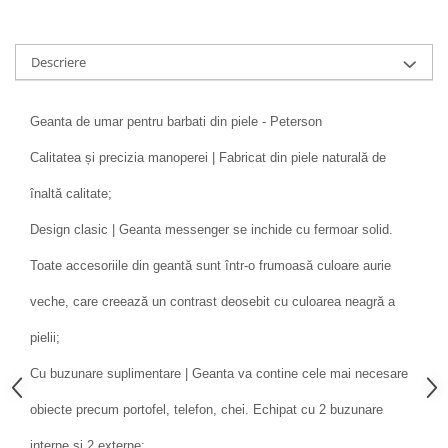
Descriere
Geanta de umar pentru barbati din piele - Peterson
Calitatea și precizia manoperei | Fabricat din piele naturală de
înaltă calitate;
Design clasic | Geanta messenger se inchide cu fermoar solid.
Toate accesoriile din geantă sunt într-o frumoasă culoare aurie
veche, care creează un contrast deosebit cu culoarea neagră a
pielii;
Cu buzunare suplimentare | Geanta va contine cele mai necesare
obiecte precum portofel, telefon, chei. Echipat cu 2 buzunare
interne si 2 externe;