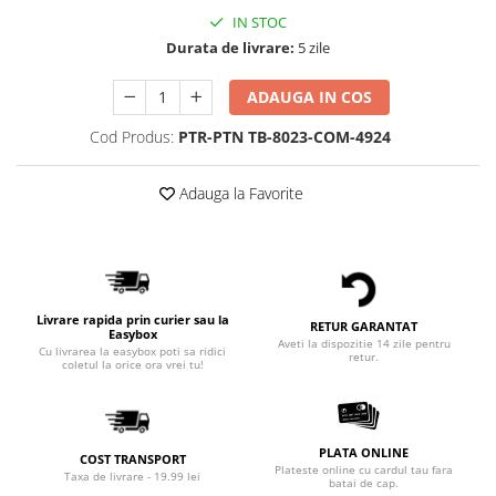
IN STOC
Durata de livrare:
5 zile
ADAUGA IN COS
Cod Produs:
PTR-PTN TB-8023-COM-4924
Adauga la Favorite
Livrare rapida prin curier sau la
RETUR GARANTAT
Easybox
Aveti la dispozitie 14 zile pentru
Cu livrarea la easybox poti sa ridici
retur.
coletul la orice ora vrei tu!
PLATA ONLINE
COST TRANSPORT
Plateste online cu cardul tau fara
Taxa de livrare - 19.99 lei
batai de cap.