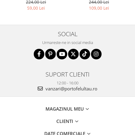
1718-SKL-6922 MULTI
PTR-R-TOR-ALE-2-3776 SIL
224,00 Lei
244,00 Lei
59,00 Lei
109,00 Lei
SOCIAL
Urmareste-ne in social media
SUPORT CLIENTI
12:00 - 16:00
vanzari@portofelultau.ro
MAGAZINUL MEU
CLIENTI
DATE COMERCIALE