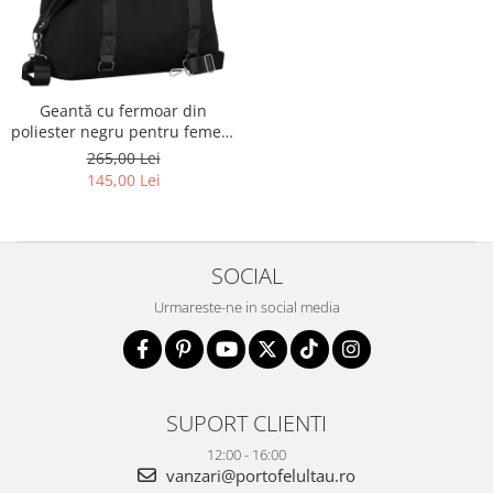
Geantă cu fermoar din
poliester negru pentru femei -
Peterson PTR-PTN 25531-5639
265,00 Lei
BLACK
145,00 Lei
SOCIAL
Urmareste-ne in social media
SUPORT CLIENTI
12:00 - 16:00
vanzari@portofelultau.ro