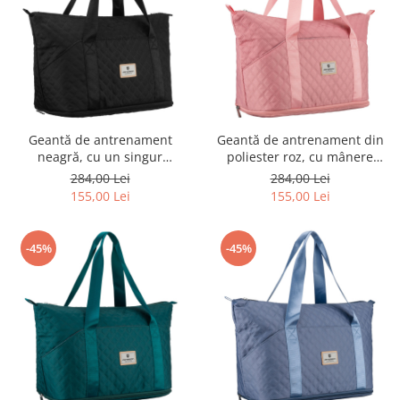
Geantă de antrenament
Geantă de antrenament din
neagră, cu un singur
poliester roz, cu mânere
compartiment, din poliester -
confortabile - Peterson PTR-
284,00 Lei
284,00 Lei
Peterson PTR-PTN PIK-02-8571
PTN PIK-02-8595 PINK
155,00 Lei
155,00 Lei
BLAC
-45%
-45%