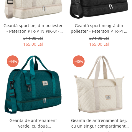
Geantă sport bej din poliester
Geantă sport neagră din
- Peterson PTR-PTN PIK-01-
poliester - Peterson PTR-PTN
8533 BEIG
PIK-01-8526 BLAC
314,00 Lei
274,00 Lei
165,00 Lei
165,00 Lei
-44%
-45%
Geantă de antrenament
Geantă de antrenament bej,
verde, cu două
cu un singur compartiment,
compartimente, din poliester
din poliester - Peterson PTR-