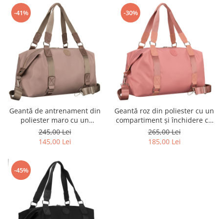
-41%
-30%
Geantă de antrenament din
Geantă roz din poliester cu un
poliester maro cu un
compartiment și închidere cu
compartiment și închidere cu
fermoar - Peterson PTR-PTN
245,00 Lei
265,00 Lei
fermoar - Peterson PTR-PTN
25531-5646 PINK
145,00 Lei
185,00 Lei
25531-5653 BROWN
-45%