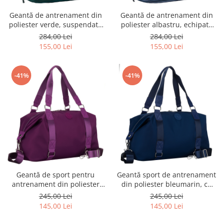
Geantă de antrenament din
Geantă de antrenament din
poliester verde, suspendată
poliester albastru, echipată
pe mânere confortabile -
cu suport pentru valiză -
284,00 Lei
284,00 Lei
Peterson PTR-PTN PIK-02-8601
Peterson PTR-PTN PIK-02-8618
155,00 Lei
155,00 Lei
TURQ
L.BL
-41%
-41%
Geantă de sport pentru
Geantă sport de antrenament
antrenament din poliester
din poliester bleumarin, cu
violet - Peterson PTR-PTN
un singur compartiment -
245,00 Lei
245,00 Lei
25531-5677 PURPL
Peterson PTR-PTN 25531-5660
145,00 Lei
145,00 Lei
NAVY