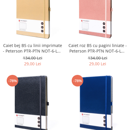
Caiet bej B5 cu linii imprimate
Caiet roz B5 cu pagini liniate -
- Peterson PTR-PTN NOT-6-LN-
Peterson PTR-PTN NOT-6-LN-
Q1-8662
Q1-8709
134,00 Lei
134,00 Lei
29,00 Lei
29,00 Lei
-78%
-78%