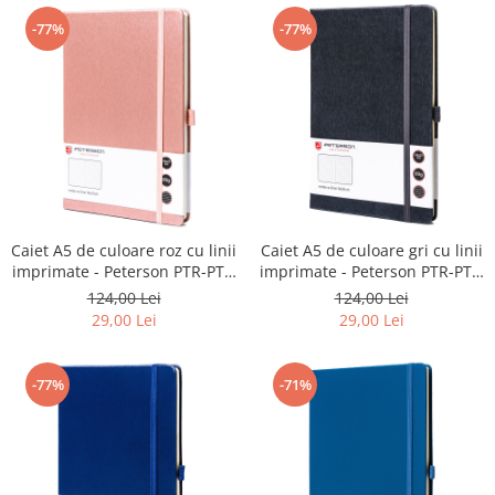
-77%
-77%
Caiet A5 de culoare roz cu linii
Caiet A5 de culoare gri cu linii
imprimate - Peterson PTR-PTN
imprimate - Peterson PTR-PTN
NOT-6-LN-Q2-8716
NOT-6-LN-Q2-8754
124,00 Lei
124,00 Lei
29,00 Lei
29,00 Lei
-77%
-71%