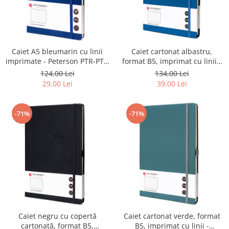
Caiet A5 bleumarin cu linii
Caiet cartonat albastru,
imprimate - Peterson PTR-PTN
format B5, imprimat cu linii -
NOT-6-LN-Q2-8792
Peterson PTR-PTN NOT-6-LN-
124,00 Lei
134,00 Lei
51-9065
29,00 Lei
39,00 Lei
-71%
-71%
Caiet negru cu copertă
Caiet cartonat verde, format
cartonată, format B5,
B5, imprimat cu linii -