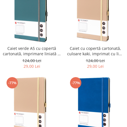
Caiet verde A5 cu copertă
Caiet cu copertă cartonată,
cartonată, imprimare liniată și
culoare kaki, imprimat cu linii
buclă pentru pix - Peterson
- Peterson PTR-PTN NOT-6-LN-
124,00 Lei
124,00 Lei
PTR-PTN NOT-6-LN-52-9119
52-9157
29,00 Lei
29,00 Lei
-77%
-77%