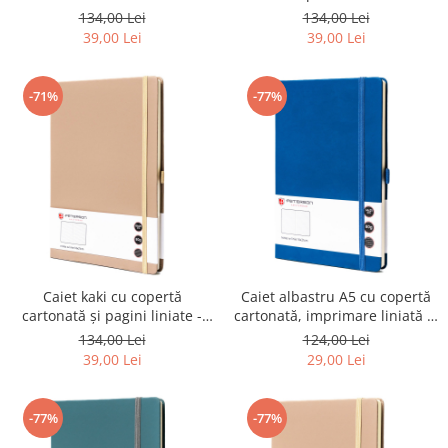
imprimat cu linii - Peterson
Peterson PTR-PTN NOT-6-LN-
134,00 Lei
134,00 Lei
PTR-PTN NOT-6-LN-51-9027
51-9102
39,00 Lei
39,00 Lei
-71%
-77%
Caiet kaki cu copertă
Caiet albastru A5 cu copertă
cartonată și pagini liniate -
cartonată, imprimare liniată și
Peterson PTR-PTN NOT-6-LN-
închidere elastică - Peterson
134,00 Lei
124,00 Lei
51-9140
PTR-PTN NOT-6-LN-52-9072
39,00 Lei
29,00 Lei
-77%
-77%