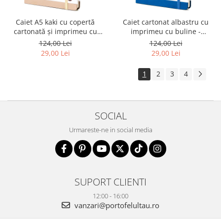
Caiet A5 kaki cu copertă
Caiet cartonat albastru cu
cartonată și imprimeu cu
imprimeu cu buline -
buline - Peterson PTR-PTN
Peterson PTR-PTN NOT-6-KP-
124,00 Lei
124,00 Lei
NOT-6-KP-52-9317
52-9232
29,00 Lei
29,00 Lei
1
2
3
4
SOCIAL
Urmareste-ne in social media
SUPORT CLIENTI
12:00 - 16:00
vanzari@portofelultau.ro