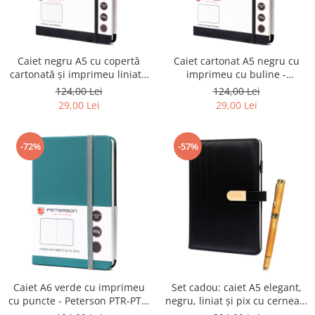
Caiet negru A5 cu copertă
Caiet cartonat A5 negru cu
cartonată și imprimeu liniat -
imprimeu cu buline -
Peterson PTR-PTN NOT-6-LN-
Peterson PTR-PTN NOT-6-KP-
124,00 Lei
124,00 Lei
52-9034
52-9195
29,00 Lei
29,00 Lei
-72%
-57%
Caiet A6 verde cu imprimeu
Set cadou: caiet A5 elegant,
cu puncte - Peterson PTR-PTN
negru, liniat și pix cu cerneală
NOT-6-KP-54-9294
neagră - Peterson PTR-PTN