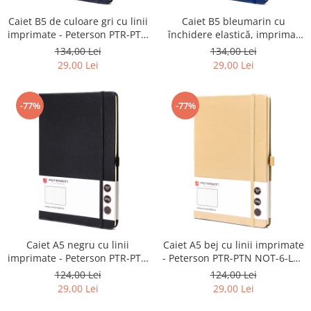
Caiet B5 de culoare gri cu linii
Caiet B5 bleumarin cu
imprimate - Peterson PTR-PTN
închidere elastică, imprimat
NOT-6-LN-Q1-8747
cu linii - Peterson PTR-PTN
134,00 Lei
134,00 Lei
NOT-6-LN-Q1-8785
29,00 Lei
29,00 Lei
-77%
-77%
Caiet A5 negru cu linii
Caiet A5 bej cu linii imprimate
imprimate - Peterson PTR-PTN
- Peterson PTR-PTN NOT-6-LN-
NOT-6-LN-Q2-8631
Q2-8679
124,00 Lei
124,00 Lei
29,00 Lei
29,00 Lei