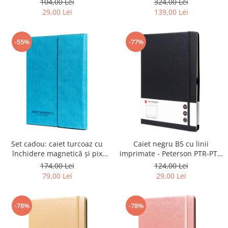
104,00 Lei
324,00 Lei
339-NOT-2-3798 B
29,00 Lei
139,00 Lei
-55%
-77%
Set cadou: caiet turcoaz cu
Caiet negru B5 cu linii
închidere magnetică și pix
imprimate - Peterson PTR-PTN
negru - Peterson PTR-PTN 88-
NOT-6-LN-Q1 BLAC
174,00 Lei
124,00 Lei
NOT-7-6331 TU
79,00 Lei
29,00 Lei
-78%
-78%