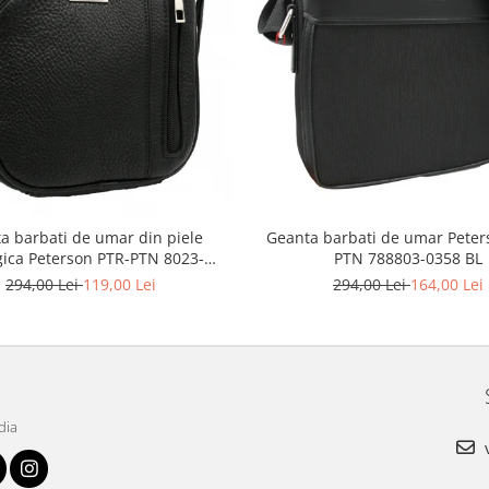
Geanta barbati de umar Peter
a barbati de umar din piele
PTN 788803-0358 BL
gica Peterson PTR-PTN 8023-
MACRO-0303
294,00 Lei
164,00 Lei
294,00 Lei
119,00 Lei
dia
v