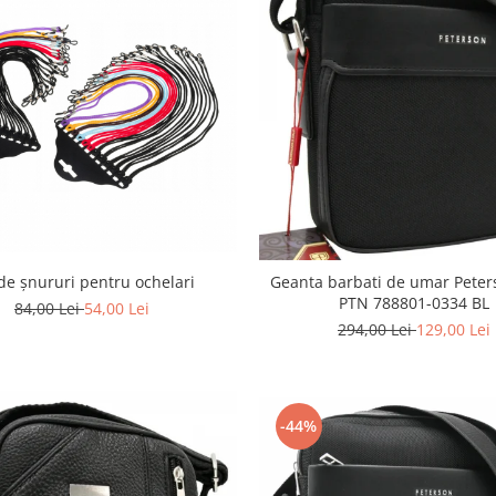
de șnururi pentru ochelari
Geanta barbati de umar Peter
PTN 788801-0334 BL
84,00 Lei
54,00 Lei
294,00 Lei
129,00 Lei
-44%