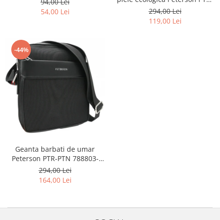
94,00 Lei
PTN 8023-MACRO-0303
294,00 Lei
54,00 Lei
119,00 Lei
-44%
Geanta barbati de umar
Peterson PTR-PTN 788803-
0358 BL
294,00 Lei
164,00 Lei