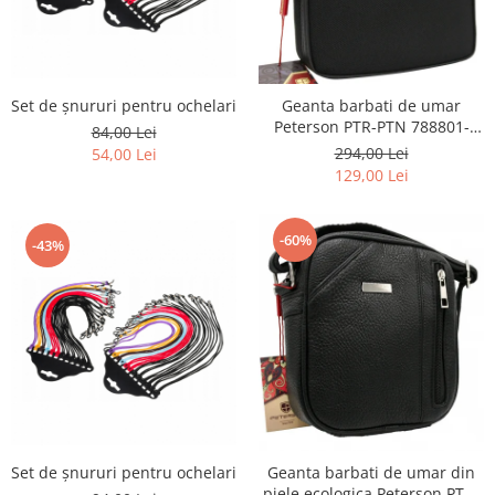
Set de șnururi pentru ochelari
Geanta barbati de umar
Peterson PTR-PTN 788801-
84,00 Lei
0334 BL
294,00 Lei
54,00 Lei
129,00 Lei
-60%
-43%
Set de șnururi pentru ochelari
Geanta barbati de umar din
piele ecologica Peterson PTR-