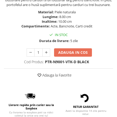
buzunare pentru carduri si un buzunar larg pentru bancnote. În plus,
portofelul are o husă suplimentară pentru carduri cu trei buzunare.
Material:
Piele naturala
Lungime:
8.00 cm
Inaltime:
10.00 cm
Compartimente:
Acte, Bancnote, Carti credit
IN STOC
Durata de livrare:
5 zile
ADAUGA IN COS
Cod Produs:
PTR-N9001-VTK-D BLACK
Adauga la Favorite
Livrare rapida prin curier sau la
RETUR GARANTAT
Easybox
Aveti la dispozitie 14 zile pentru
Cu livrarea la easybox poti sa ridici
retur.
coletul la orice ora vrei tu!