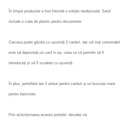
În timpul producției a fost folosită o soluție neobișnuită. Setul
include o cutie de plastic pentru documente.
Carcasa poate găzdui cu ușurință 3 carduri, dar cel mai convenabil
este să depozitați un card în ea, ceea ce vă permite să îl
introduceți și să îl scoateți cu ușurință.
În plus, portofelul are 3 sloturi pentru carduri și un buzunar mare
pentru bancnote.
Prin achiziționarea acestui portofel, decideți să: