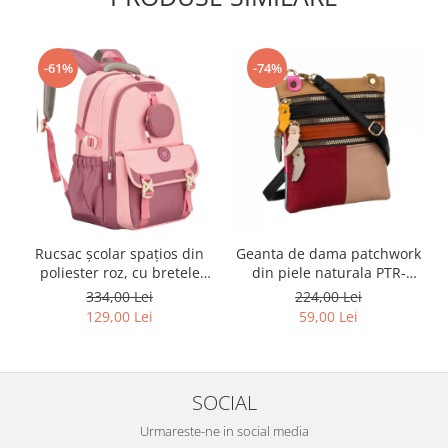
-61%
-74%
Rucsac școlar spațios din
Geanta de dama patchwork
poliester roz, cu bretele
din piele naturala PTR-
reglabile - Peterson PTR-
1718-SKL-6922 MULTI
334,00 Lei
224,00 Lei
PTN 8610-1327 PINK
129,00 Lei
59,00 Lei
SOCIAL
Urmareste-ne in social media