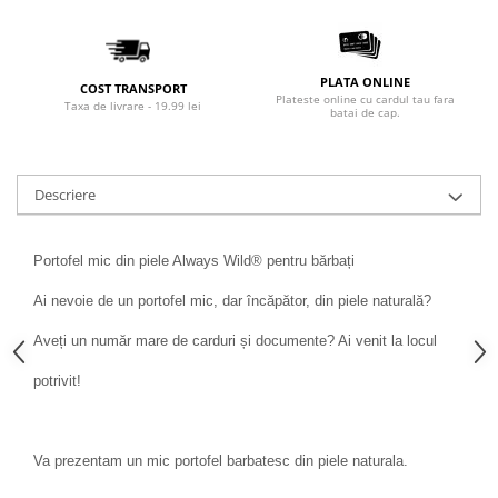
PLATA ONLINE
COST TRANSPORT
Plateste online cu cardul tau fara
Taxa de livrare - 19.99 lei
batai de cap.
Descriere
Portofel mic din piele Always Wild® pentru bărbați
Ai nevoie de un portofel mic, dar încăpător, din piele naturală?
Aveți un număr mare de carduri și documente? Ai venit la locul
potrivit!
Va prezentam un mic portofel barbatesc din piele naturala.