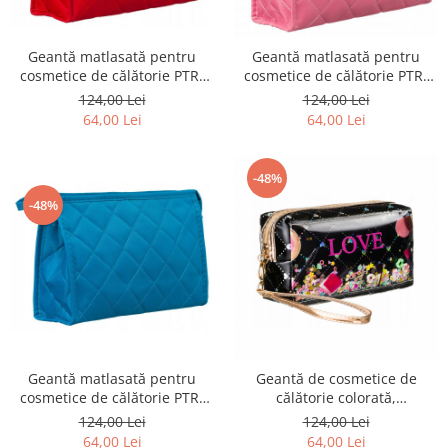
Geantă matlasată pentru
Geantă matlasată pentru
cosmetice de călătorie PTR-
cosmetice de călătorie PTR-
KOS-30-8194 RE
KOS-30-8187 PI
124,00 Lei
124,00 Lei
64,00 Lei
64,00 Lei
-48%
-48%
Geantă matlasată pentru
Geantă de cosmetice de
cosmetice de călătorie PTR-
călătorie colorată,
KOS-30-8170 BL
impermeabilă PTR-KOS-33-
124,00 Lei
124,00 Lei
8703 BL
64,00 Lei
64,00 Lei