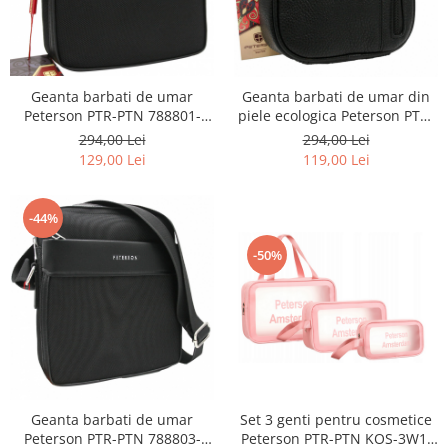
Geanta barbati de umar
Geanta barbati de umar din
Peterson PTR-PTN 788801-
piele ecologica Peterson PTR-
0334 BL
PTN 8023-MACRO-0303
294,00 Lei
294,00 Lei
129,00 Lei
119,00 Lei
-44%
-50%
Geanta barbati de umar
Set 3 genti pentru cosmetice
Peterson PTR-PTN 788803-
Peterson PTR-PTN KOS-3W1-