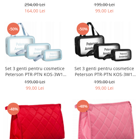
0358 BL
6184 L.P
294,00 Lei
199,00 Lei
164,00 Lei
99,00 Lei
-50%
-50%
Set 3 genti pentru cosmetice
Set 3 genti pentru cosmetice
Peterson PTR-PTN KOS-3W1-
Peterson PTR-PTN KOS-3W1-
6191 BLU
6207 BL
199,00 Lei
199,00 Lei
99,00 Lei
99,00 Lei
-48%
-48%