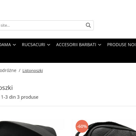
 DAMA
RUCSACURI
ACCESORII BARBATI
PRODUSE NOI
 podróżne /
Listonoszki
oszki
1-
3
din
3
produse
-60%