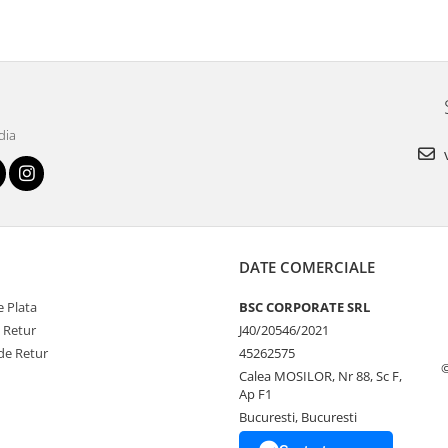
dia
v
DATE COMERCIALE
 Plata
BSC CORPORATE SRL
e Retur
J40/20546/2021
de Retur
45262575
Calea MOSILOR, Nr 88, Sc F,
Ap F1
Bucuresti, Bucuresti