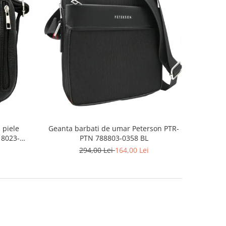
Geanta barbati de umar Peterson PTR-
 piele
PTN 788803-0358 BL
 8023-
294,00 Lei
164,00 Lei