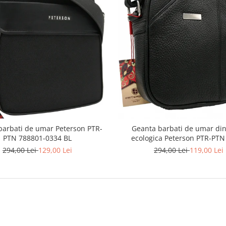
barbati de umar Peterson PTR-
Geanta barbati de umar din
PTN 788801-0334 BL
ecologica Peterson PTR-PTN
MACRO-0303
294,00 Lei
129,00 Lei
294,00 Lei
119,00 Lei