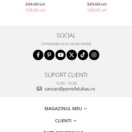
PTR-PTN 2507-HP N
0334 BL
329,00 Lei
294,00 Lei
169,00 Lei
129,00 Lei
SOCIAL
Urmareste-ne in social media
SUPORT CLIENTI
12:00 - 16:00
vanzari@portofelultau.ro
MAGAZINUL MEU
CLIENTI