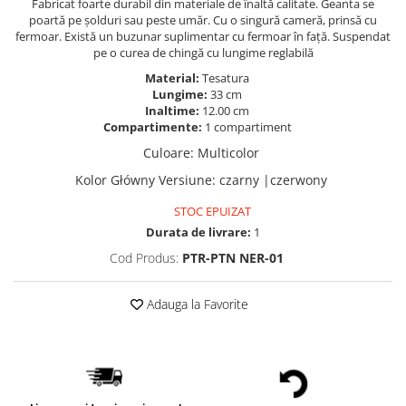
Fabricat foarte durabil din materiale de înaltă calitate. Geanta se
poartă pe șolduri sau peste umăr. Cu o singură cameră, prinsă cu
fermoar. Există un buzunar suplimentar cu fermoar în față. Suspendat
pe o curea de chingă cu lungime reglabilă
Material:
Tesatura
Lungime:
33 cm
Inaltime:
12.00 cm
Compartimente:
1 compartiment
Culoare
:
Multicolor
Kolor Główny Versiune
:
czarny |czerwony
STOC EPUIZAT
Durata de livrare:
1
Cod Produs:
PTR-PTN NER-01
Adauga la Favorite