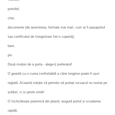
portofel;
chei;
documente (de asemenea, formate mai mari, cum ar fi pașaportul
sau certificatul de înregistrare într-o copertă);
bani;
pix.
Două moduri de a purta - alege-ți preferatul!
O geantă cu o curea confortabilă a cărei lungime poate fi ușor
reglată. Această soluție vă permite să purtați rucsacul nu numai pe
șolduri, ci și peste umăr!
O închizătoare puternică din plastic asigură portul și scoaterea
rapidă.