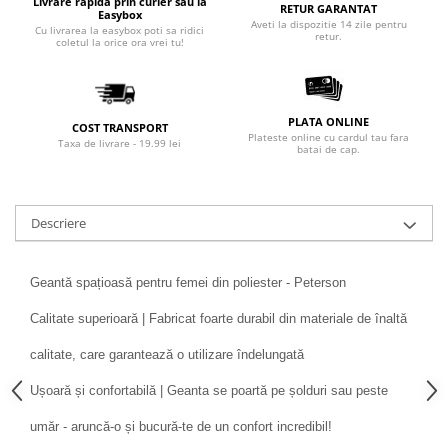
Livrare rapida prin curier sau la
RETUR GARANTAT
Easybox
Aveti la dispozitie 14 zile pentru
Cu livrarea la easybox poti sa ridici
retur.
coletul la orice ora vrei tu!
PLATA ONLINE
COST TRANSPORT
Plateste online cu cardul tau fara
Taxa de livrare - 19.99 lei
batai de cap.
Descriere
Geantă spațioasă pentru femei din poliester - Peterson
Calitate superioară | Fabricat foarte durabil din materiale de înaltă
calitate, care garantează o utilizare îndelungată
Ușoară și confortabilă | Geanta se poartă pe șolduri sau peste
umăr - aruncă-o și bucură-te de un confort incredibil!