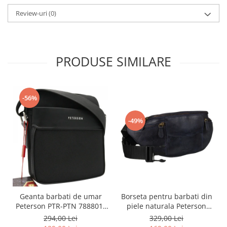
Review-uri
(0)
PRODUSE SIMILARE
-56%
-49%
Borseta pentru barbati din
Geanta barbati de umar
piele naturala Peterson
Peterson PTR-PTN 788801-
PTR-PTN 2507-HP N
0334 BL
329,00 Lei
294,00 Lei