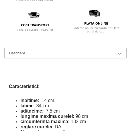
coletul la orice ora vrei tu!
PLATA ONLINE
COST TRANSPORT
Plateste online cu cardul tau fara
Taxa de livrare - 19.99 lei
batai de cap.
Descriere
Caracteristici:
inaltime:
14 cm
latime:
34 cm
adâncime:
7,5 cm
lungime maxima curelei:
98 cm
circumferinta maxima:
132 cm
reglare curelei:
DA