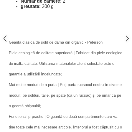
Numar de camere:
2
greutate:
200 g
Geantă clasică de șold de damă din organic - Peterson
Piele ecologică de calitate superioară | Fabricat din piele ecologica
de inalta calitate. Utilizarea materialelor atent selectate este o
garanție a utilizării îndelungate;
Mai multe moduri de a purta | Poți purta rucsacul nostru în diverse
moduri: pe șolduri, talie, pe spate (ca un rucsac) și pe umăr ca pe
o geantă obișnuită;
Funcțional și practic | O geantă cu două compartimente care va
ține toate cele mai necesare articole. Interiorul a fost căptușit cu o