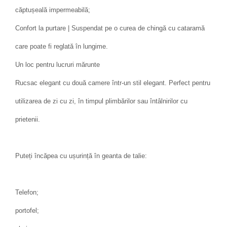
căptușeală impermeabilă;
Confort la purtare | Suspendat pe o curea de chingă cu cataramă
care poate fi reglată în lungime.
Un loc pentru lucruri mărunte
Rucsac elegant cu două camere într-un stil elegant. Perfect pentru
utilizarea de zi cu zi, în timpul plimbărilor sau întâlnirilor cu
prietenii.
Puteți încăpea cu ușurință în geanta de talie:
Telefon;
portofel;