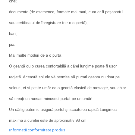
chei;
documente (de asemenea, formate mai mari, cum ar fi pașaportul
sau certificatul de înregistrare într-o copertă);
bani;
pix.
Mai multe moduri de a o purta
O geantă cu o curea confortabilă a cărei lungime poate fi ușor
reglată. Această soluție vă permite să purtați geanta nu doar pe
șolduri, ci și peste umăr ca o geantă clasică de mesager, sau chiar
să creați un rucsac minuscul purtat pe un umăr!
Un cârlig puternic asigură portul și scoaterea rapidă Lungimea
maximă a curelei este de aproximativ 98 cm
Informatii conformitate produs