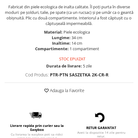
Fabricat din piele ecologica de inalta calitate. Îl poți purta în diverse
moduri: pe șolduri, talie, pe spate (ca un rucsac) și pe umăr ca o geantă
obișnuită. Plic cu două compartimente. Interiorul a fost căptușit cu o
căptușeală impermeabilă.
Material:
Piele ecologica
Lungime:
34 cm
Inaltime:
14 cm
Compartimente:
1 compartiment
STOC EPUIZAT
Durata de livrare:
5 zile
Cod Produs:
PTR-PTN SASZETKA 2K-CR-R
Adauga la Favorite
Livrare rapida prin curier sau la
RETUR GARANTAT
Easybox
Aveti la dispozitie 14 zile pentru
Cu livrarea la easybox poti sa ridici
retur.