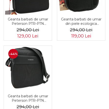
Geanta barbati de umar
Geanta barbati de umar
Peterson PTR-PTN
din piele ecologica
788801-0334 BL
Peterson PTR-PTN 8023-
294,00 Lei
294,00 Lei
MACRO-0303
129,00 Lei
119,00 Lei
-44%
Geanta barbati de umar
Peterson PTR-PTN
788803-0358 BL
294,00 Lei