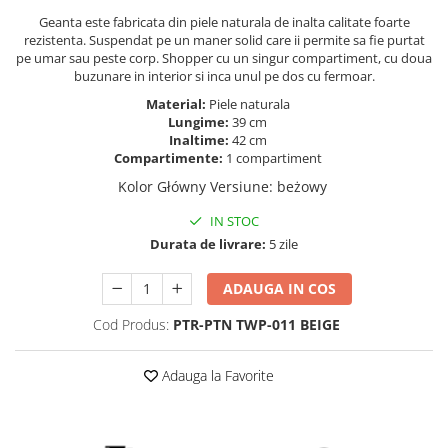
Geanta este fabricata din piele naturala de inalta calitate foarte
rezistenta. Suspendat pe un maner solid care ii permite sa fie purtat
pe umar sau peste corp. Shopper cu un singur compartiment, cu doua
buzunare in interior si inca unul pe dos cu fermoar.
Material:
Piele naturala
Lungime:
39 cm
Inaltime:
42 cm
Compartimente:
1 compartiment
Kolor Główny Versiune
:
beżowy
IN STOC
Durata de livrare:
5 zile
ADAUGA IN COS
Cod Produs:
PTR-PTN TWP-011 BEIGE
Adauga la Favorite