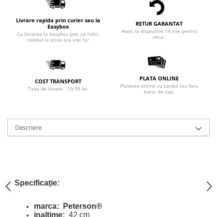
Livrare rapida prin curier sau la
RETUR GARANTAT
Easybox
Aveti la dispozitie 14 zile pentru
Cu livrarea la easybox poti sa ridici
retur.
coletul la orice ora vrei tu!
PLATA ONLINE
COST TRANSPORT
Plateste online cu cardul tau fara
Taxa de livrare - 19.99 lei
batai de cap.
Descriere
Specificație:
marca:
Peterson®
inaltime:
42 cm