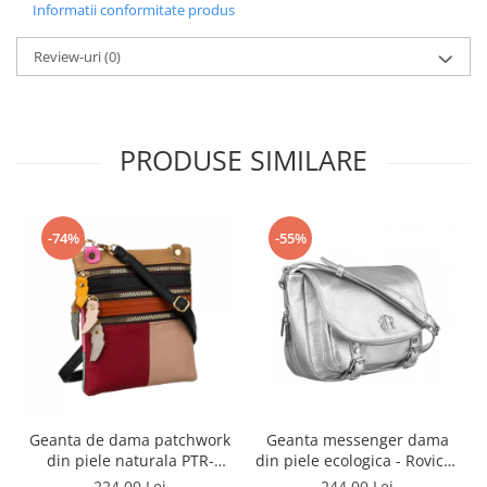
Informatii conformitate produs
Review-uri
(0)
PRODUSE SIMILARE
-74%
-55%
Geanta de dama patchwork
Geanta messenger dama
din piele naturala PTR-
din piele ecologica - Rovicky
1718-SKL-6922 MULTI
PTR-R-TOR-ALE-2-3776 SIL
224,00 Lei
244,00 Lei