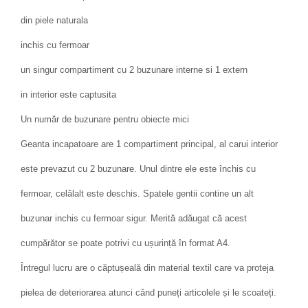
din piele naturala
inchis cu fermoar
un singur compartiment cu 2 buzunare interne si 1 extern
in interior este captusita
Un număr de buzunare pentru obiecte mici
Geanta incapatoare are 1 compartiment principal, al carui interior
este prevazut cu 2 buzunare. Unul dintre ele este închis cu
fermoar, celălalt este deschis. Spatele gentii contine un alt
buzunar inchis cu fermoar sigur. Merită adăugat că acest
cumpărător se poate potrivi cu ușurință în format A4.
Întregul lucru are o căptușeală din material textil care va proteja
pielea de deteriorarea atunci când puneți articolele și le scoateți.