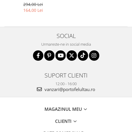
0358 BL
294,00 Lei
164,00 Lei
SOCIAL
Urmareste-ne in social media
SUPORT CLIENTI
12:00 - 16:00
vanzari@portofelultau.ro
MAGAZINUL MEU
CLIENTI