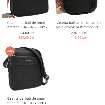
Geanta barbati de umar
Geanta barbati de umar din
Peterson PTR-PTN 788801-
piele ecologica Peterson PTR-
0334 BL
PTN 8023-MACRO-0303
294,00 Lei
294,00 Lei
129,00 Lei
119,00 Lei
-44%
Geanta barbati de umar
Peterson PTR-PTN 788803-