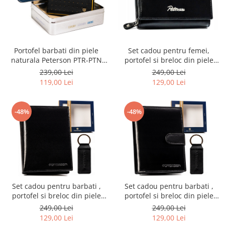
Portofel barbati din piele
Set cadou pentru femei,
naturala Peterson PTR-PTN
portofel si breloc din piele
1517.03-5958 B-Y
naturala Peterson PTR-PTN
239,00 Lei
249,00 Lei
SET-D-02-KCS
119,00 Lei
129,00 Lei
-48%
-48%
Set cadou pentru barbati ,
Set cadou pentru barbati ,
portofel si breloc din piele
portofel si breloc din piele
naturala Peterson PTR-PTN
naturala Peterson PTR-PTN
249,00 Lei
249,00 Lei
SET-M-N4-KCS
SET-M-N4L-KCS
129,00 Lei
129,00 Lei