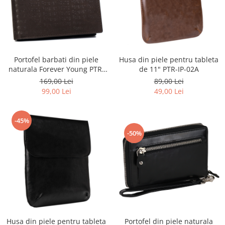
Portofel barbati din piele
Husa din piele pentru tableta
naturala Forever Young PTR-
de 11" PTR-IP-02A
701-SPG
169,00 Lei
89,00 Lei
99,00 Lei
49,00 Lei
-45%
-50%
Portofel din piele naturala
Husa din piele pentru tableta