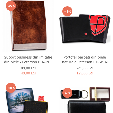
-45%
-48%
Suport business din imitație
Portofel barbati din piele
din piele - Peterson PTR-PTN
naturala Peterson PTR-PTN
M6102
MR-12-CN
89,00 Lei
249,00 Lei
49,00 Lei
129,00 Lei
-50%
-48%