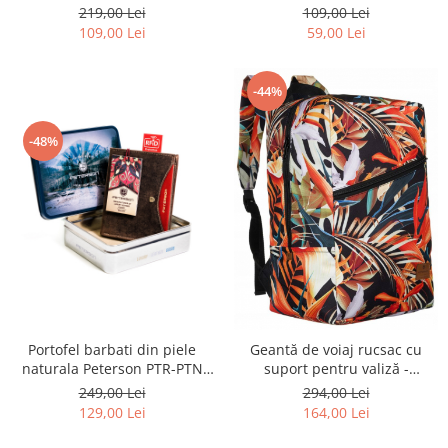
5157 ONBF
219,00 Lei
109,00 Lei
109,00 Lei
59,00 Lei
-44%
-48%
Portofel barbati din piele
Geantă de voiaj rucsac cu
naturala Peterson PTR-PTN
suport pentru valiză -
317.01-5842 HU+R
Peterson PTR-PTN PLEC-01
249,00 Lei
294,00 Lei
129,00 Lei
164,00 Lei