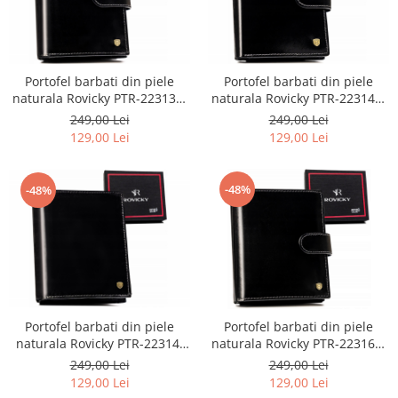
Portofel barbati din piele
Portofel barbati din piele
naturala Rovicky PTR-22313L-
naturala Rovicky PTR-22314L-
VT-RVT
RVT-2961
249,00 Lei
249,00 Lei
129,00 Lei
129,00 Lei
-48%
-48%
Portofel barbati din piele
Portofel barbati din piele
naturala Rovicky PTR-22314-
naturala Rovicky PTR-22316L-
RVT-2978
RVT-2985
249,00 Lei
249,00 Lei
129,00 Lei
129,00 Lei