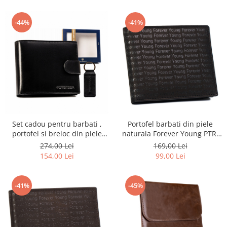
-44%
-41%
Set cadou pentru barbati ,
Portofel barbati din piele
portofel si breloc din piele
naturala Forever Young PTR-
naturala Peterson PTR-PTN
701-SPG
274,00 Lei
169,00 Lei
SET-M-N992L-KCS
154,00 Lei
99,00 Lei
-41%
-45%