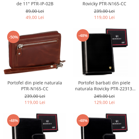
Rovicky PTR-N165-CC
de 11" PTR-IP-02B
239,00 Lei
89,00 Lei
119,00 Lei
49,00 Lei
-48%
-50%
Portofel din piele naturala
Portofel barbati din piele
PTR-N165-CC
naturala Rovicky PTR-22313-
VT-RVT
239,00 Lei
249,00 Lei
119,00 Lei
129,00 Lei
-48%
-48%