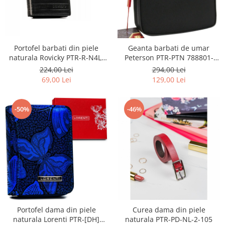
Portofel barbati din piele
Geanta barbati de umar
naturala Rovicky PTR-R-N4L-
Peterson PTR-PTN 788801-
GAT-8922 B+B
0334 BL
224,00 Lei
294,00 Lei
69,00 Lei
129,00 Lei
-50%
-46%
Portofel dama din piele
Curea dama din piele
naturala Lorenti PTR-[DH]
naturala PTR-PD-NL-2-105