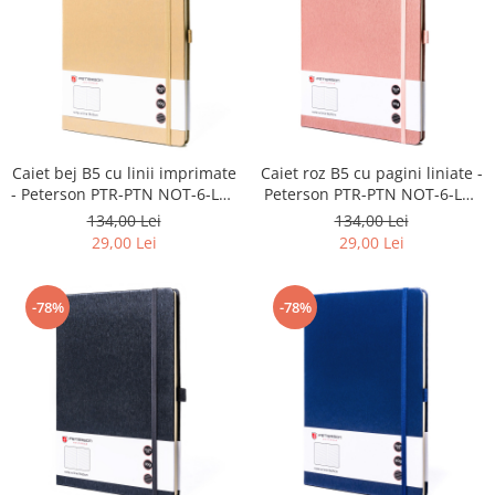
Caiet bej B5 cu linii imprimate
Caiet roz B5 cu pagini liniate -
- Peterson PTR-PTN NOT-6-LN-
Peterson PTR-PTN NOT-6-LN-
Q1-8662
Q1-8709
134,00 Lei
134,00 Lei
29,00 Lei
29,00 Lei
-78%
-78%