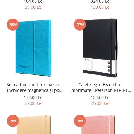
104,00 Lei
324,00 Lei
339-NOT-2-3798 B
29,00 Lei
139,00 Lei
-55%
-77%
Set cadou: caiet turcoaz cu
Caiet negru B5 cu linii
închidere magnetică și pix
imprimate - Peterson PTR-PTN
negru - Peterson PTR-PTN 88-
NOT-6-LN-Q1 BLAC
174,00 Lei
124,00 Lei
NOT-7-6331 TU
79,00 Lei
29,00 Lei
-78%
-78%