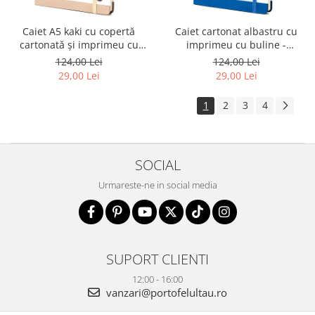
Caiet A5 kaki cu copertă
Caiet cartonat albastru cu
cartonată și imprimeu cu
imprimeu cu buline -
buline - Peterson PTR-PTN
Peterson PTR-PTN NOT-6-KP-
124,00 Lei
124,00 Lei
NOT-6-KP-52-9317
52-9232
29,00 Lei
29,00 Lei
1
2
3
4
SOCIAL
Urmareste-ne in social media
SUPORT CLIENTI
12:00 - 16:00
vanzari@portofelultau.ro