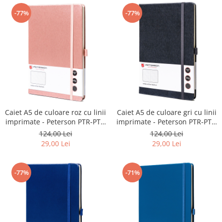
-77%
-77%
Caiet A5 de culoare roz cu linii
Caiet A5 de culoare gri cu linii
imprimate - Peterson PTR-PTN
imprimate - Peterson PTR-PTN
NOT-6-LN-Q2-8716
NOT-6-LN-Q2-8754
124,00 Lei
124,00 Lei
29,00 Lei
29,00 Lei
-77%
-71%