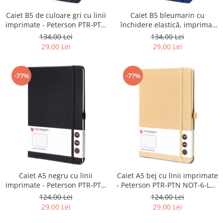
Caiet B5 de culoare gri cu linii
Caiet B5 bleumarin cu
imprimate - Peterson PTR-PTN
închidere elastică, imprimat
NOT-6-LN-Q1-8747
cu linii - Peterson PTR-PTN
134,00 Lei
134,00 Lei
NOT-6-LN-Q1-8785
29,00 Lei
29,00 Lei
-77%
-77%
Caiet A5 negru cu linii
Caiet A5 bej cu linii imprimate
imprimate - Peterson PTR-PTN
- Peterson PTR-PTN NOT-6-LN-
NOT-6-LN-Q2-8631
Q2-8679
124,00 Lei
124,00 Lei
29,00 Lei
29,00 Lei