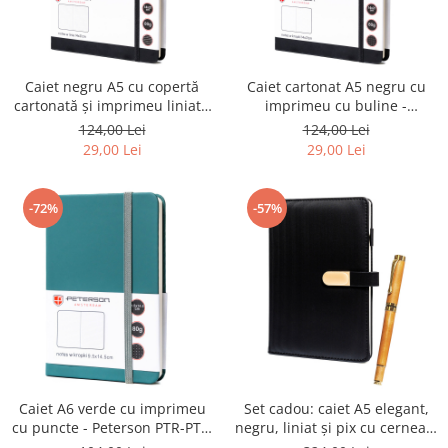
Caiet negru A5 cu copertă
Caiet cartonat A5 negru cu
cartonată și imprimeu liniat -
imprimeu cu buline -
Peterson PTR-PTN NOT-6-LN-
Peterson PTR-PTN NOT-6-KP-
124,00 Lei
124,00 Lei
52-9034
52-9195
29,00 Lei
29,00 Lei
-72%
-57%
Caiet A6 verde cu imprimeu
Set cadou: caiet A5 elegant,
cu puncte - Peterson PTR-PTN
negru, liniat și pix cu cerneală
NOT-6-KP-54-9294
neagră - Peterson PTR-PTN