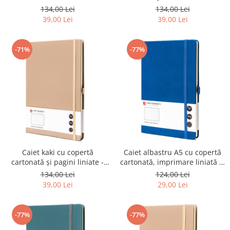
imprimat cu linii - Peterson
Peterson PTR-PTN NOT-6-LN-
134,00 Lei
134,00 Lei
PTR-PTN NOT-6-LN-51-9027
51-9102
39,00 Lei
39,00 Lei
-71%
-77%
Caiet kaki cu copertă
Caiet albastru A5 cu copertă
cartonată și pagini liniate -
cartonată, imprimare liniată și
Peterson PTR-PTN NOT-6-LN-
închidere elastică - Peterson
134,00 Lei
124,00 Lei
51-9140
PTR-PTN NOT-6-LN-52-9072
39,00 Lei
29,00 Lei
-77%
-77%