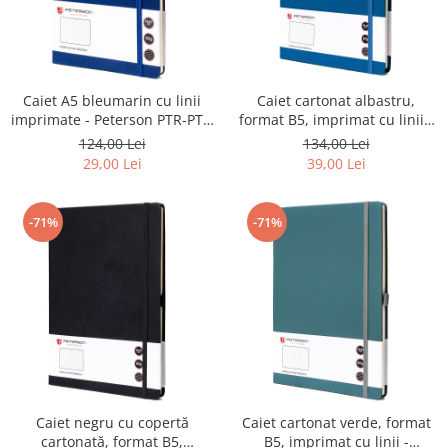
Caiet A5 bleumarin cu linii
Caiet cartonat albastru,
imprimate - Peterson PTR-PTN
format B5, imprimat cu linii -
NOT-6-LN-Q2-8792
Peterson PTR-PTN NOT-6-LN-
124,00 Lei
134,00 Lei
51-9065
29,00 Lei
39,00 Lei
-71%
-71%
Caiet negru cu copertă
Caiet cartonat verde, format
cartonată, format B5,
B5, imprimat cu linii -