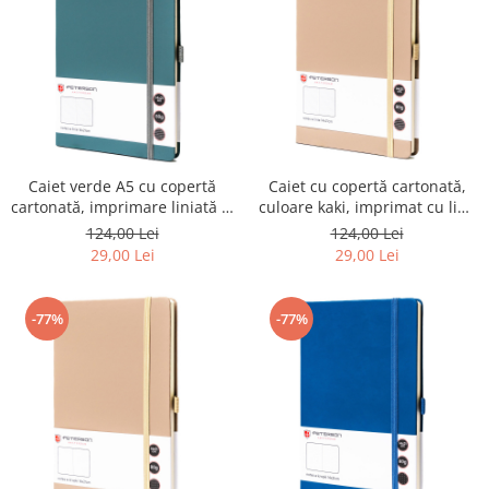
Caiet verde A5 cu copertă
Caiet cu copertă cartonată,
cartonată, imprimare liniată și
culoare kaki, imprimat cu linii
buclă pentru pix - Peterson
- Peterson PTR-PTN NOT-6-LN-
124,00 Lei
124,00 Lei
PTR-PTN NOT-6-LN-52-9119
52-9157
29,00 Lei
29,00 Lei
-77%
-77%