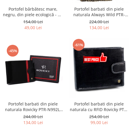
Portofel bărbătesc mare,
Portofel barbati din piele
negru, din piele ecologică - 4U
naturala Always Wild PTR-
Cavaldi
2901-BIC
154,00 Lei
224,00 Lei
49,00 Lei
134,00 Lei
-61%
-45%
Portofel barbati din piele
Portofel barbati din piele
naturala Rovicky PTR-N992L-
naturala cu RFID Rovicky PTR-
RVTP-3005
N992L-RVT
244,00 Lei
254,00 Lei
134,00 Lei
99,00 Lei