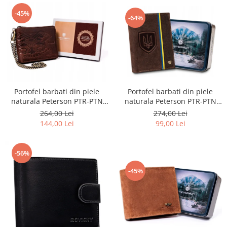
-45%
-64%
Portofel barbati din piele
Portofel barbati din piele
naturala Peterson PTR-PTN
naturala Peterson PTR-PTN
317-P-UP UA-HUNT
N992C-02-HWM-132
274,00 Lei
264,00 Lei
99,00 Lei
144,00 Lei
-56%
-45%