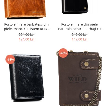
Portofel mare bărbătesc din
Portofel mare din piele
piele, maro, cu sistem RFID -
naturala pentru bărbați cu
Peterson PTR-PTN N992-LWC-
sistem RFID - Rovicky
224,00 Lei
249,00 Lei
0734 CO
124,00 Lei
149,00 Lei
-40%
-68%