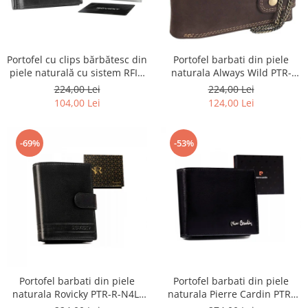
Portofel barbati din piele
Portofel cu clips bărbătesc din
naturala Always Wild PTR-
piele naturală cu sistem RFID
2900-BIC
- Rovicky PTR-N1908-RVT-9799
224,00 Lei
224,00 Lei
BLACK
124,00 Lei
104,00 Lei
-69%
-53%
Portofel barbati din piele
Portofel barbati din piele
naturala Rovicky PTR-R-N4L-
naturala Pierre Cardin PTR-
GAT-8922 B+B
8806 TILAK51