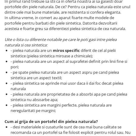
In primul rand trebuie sa stii ca in oferta noastra ai sa gasesti doar
portofele din piele naturala. De ce? Pentru ca pielea naturala este unul
dintre cele mai bune materiale, are rezistenta si confera eleganta.
In ultima vreme, in comert au aparut foarte multe modele de
portofele pentru barbati din piele sintetica. Datorita dezvoltarii
acesteia e foarte greu sa diferentiezi pielea sintetica de cea naturala.
Uite o lista cu diferente notabile pe care le poti gasi intre pielea
naturala si cea sintetica:
- pielea naturala are un
miros specific
diferit de cel al pielii
sintetice (pielea sintetica miroase a chimicale);
- pielea naturala are un aspect al suprafetei definit prin linii fine si
pori;
- pe spate pielea naturala are un aspect aspru pe cand pielea
sintetica are un aspect textil;
- pielea sintetica se aprinde mai usor daca ii dai foc decat pielea
naturala
- pielea naturala are proprietatea de a absorbi apa pe cand pielea
sintetica nu absoarbe apa;
- pielea sintetica are margini perfecte, pielea naturala are
neregularitati pe margini;
Cum ai grija de un portofel din pielea naturala?
- desi materialele si cusaturile sunt de cea mai buna calitate se
recomanda ca un portofel sa fie folosit explicit pentru rolul sau. Nu