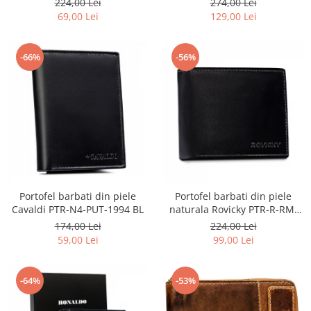
224,00 Lei
274,00 Lei
69,00 Lei
129,00 Lei
-66%
-56%
Portofel barbati din piele
Portofel barbati din piele
Cavaldi PTR-N4-PUT-1994 BL
naturala Rovicky PTR-R-RM-
11-GCL-1834 BL
174,00 Lei
224,00 Lei
59,00 Lei
99,00 Lei
-64%
-53%