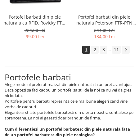
Portofel barbati din piele
Portofel barbati din piele
naturala cu RFID, Rovicky PTR-
naturala Peterson PTR-PTN
R-RM-11L-GCL
N992-CHM-M-8565
224,00 Lei
244,00 Lei
99,00 Lei
134,00 Lei
1
2
3
11
...
Portofele barbati
Alege modelul preferat realizat din piele naturala la un pret avantajos.
Daca optezi sa faci cadou un portofel sa stii de la noi ca nu vei da gres
niciodata.
Portofele pentru barbati reprezinta cele mai bune alegeri cand vine
vorba de cadouri.
Elegante si stilate portofele barbatesti din oferta noastra sunt alese pe
spranceana. La noi ai gasesti doar branduri de firma.
Cum diferentiezi un portofel barbatesc din piele naturala fata
de un portofel barbatesc din piele ecologica?