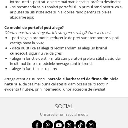
introduceti si pastrati obiecte mai mari decat suprafata destinata;
- se recomanda sa nu spalati portofelul. In primul rand pentru ca s-
ar putea sa uiti niste acte si in al doilea rand pentru ca pielea
absoarbe apa;
Ce model de portofel poti alege?
Oferta noastra este bogata. Iti este greu sa alegi? Cum vei reusi:
- poti alege o promotie, reducerile de pret sunt temporare si poti
castiga pana la 55%;
- daca nu stii ce sa alegi iti recomandam sa alegi un
brand
cunoscut
, sigur nu vei da gres;
- alege in functie de stil - multi cumparatori prefera stilul clasic, dar
in ultimul timp si modelele newage sunt in trend;
- alege in functie de culoare;
Atrage atentia tuturor cu
portofele barbatesti de firma din piele
naturala
, de cea mai buna caliate! Iti dam ocazia sa iti scoti in
evidenta tinutele, prin intermediul unor accesorii de invidiat!
SOCIAL
Urmareste-ne in social media