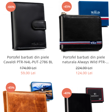
-45%
-66%
Portofel barbati din piele
Portofel barbati din piele
Cavaldi PTR-N4L-PUT-2786 BL
naturala Always Wild PTR-
N992Z-GV-5292 BL
174,00 Lei
224,00 Lei
59,00 Lei
124,00 Lei
-45%
-40%