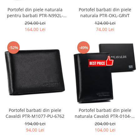
Portofel din piele naturala
Portofel barbati din piele
pentru barbati PTR-N992L-
naturala PTR-OKL-GRVT
CHM-HORSE-BL B
294,00 Lei
124,00 Lei
164,00 Lei
74,00 Lei
-52%
-49%
Portofel barbati din piele
Portofel barbati din piele
Cavaldi PTR-M1077-PU-6762
naturala Cavaldi PTR-0104-P-
BS-RFID-9341
194,00 Lei
204,00 Lei
94,00 Lei
104,00 Lei