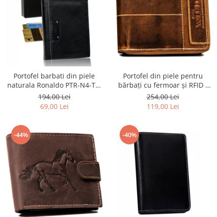
Portofel barbati din piele
Portofel din piele pentru
naturala Ronaldo PTR-N4-TP-
bărbați cu fermoar și RFID -
RON-1588
Always Wild PTR-N55-HWS-
194,00 Lei
254,00 Lei
8858 BROWN
69,00 Lei
119,00 Lei
-44%
-40%