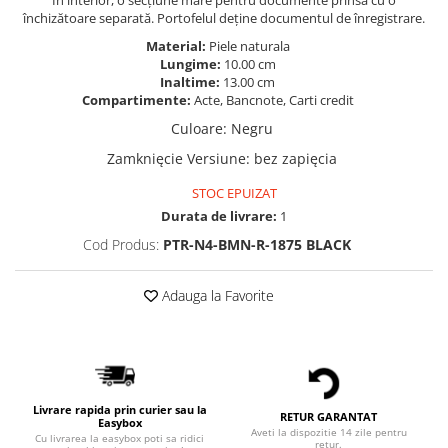
În interior, o secțiune mare pentru documente prinsă cu o
închizătoare separată. Portofelul deține documentul de înregistrare.
Material:
Piele naturala
Lungime:
10.00 cm
Inaltime:
13.00 cm
Compartimente:
Acte, Bancnote, Carti credit
Culoare
:
Negru
Zamknięcie Versiune
:
bez zapięcia
STOC EPUIZAT
Durata de livrare:
1
Cod Produs:
PTR-N4-BMN-R-1875 BLACK
Adauga la Favorite
Livrare rapida prin curier sau la
RETUR GARANTAT
Easybox
Aveti la dispozitie 14 zile pentru
Cu livrarea la easybox poti sa ridici
retur.