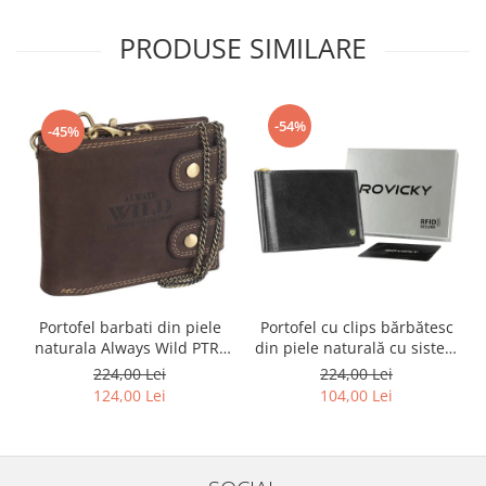
PRODUSE SIMILARE
-54%
-45%
Portofel barbati din piele
Portofel cu clips bărbătesc
naturala Always Wild PTR-
din piele naturală cu sistem
2900-BIC
RFID - Rovicky PTR-N1908-
224,00 Lei
224,00 Lei
RVT-9799 BLACK
124,00 Lei
104,00 Lei