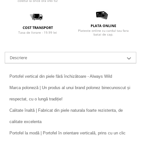
coletul la orice ora vrei tu!
PLATA ONLINE
COST TRANSPORT
Plateste online cu cardul tau fara
Taxa de livrare - 19.99 lei
batai de cap.
Descriere
Portofel vertical din piele fără închizătoare - Always Wild
Marca poloneză | Un produs al unui brand polonez binecunoscut și
respectat, cu o lungă tradiție!
Calitate înaltă | Fabricat din piele naturala foarte rezistenta, de
calitate excelenta
Portofel la modă | Portofel în orientare verticală, prins cu un clic