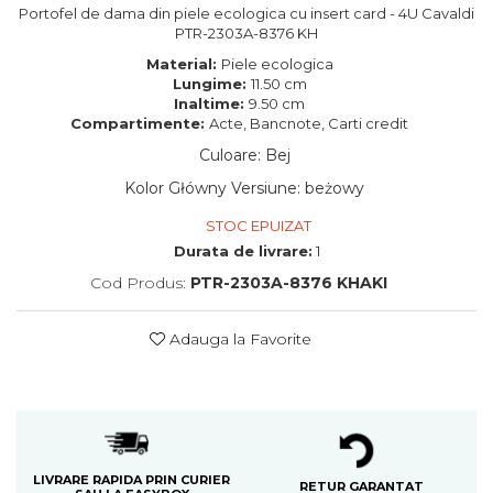
Portofel de dama din piele ecologica cu insert card - 4U Cavaldi
PTR-2303A-8376 KH
Material:
Piele ecologica
Lungime:
11.50 cm
Inaltime:
9.50 cm
Compartimente:
Acte, Bancnote, Carti credit
Culoare
:
Bej
Kolor Główny Versiune
:
beżowy
STOC EPUIZAT
Durata de livrare:
1
Cod Produs:
PTR-2303A-8376 KHAKI
Adauga la Favorite
LIVRARE RAPIDA PRIN CURIER
RETUR GARANTAT