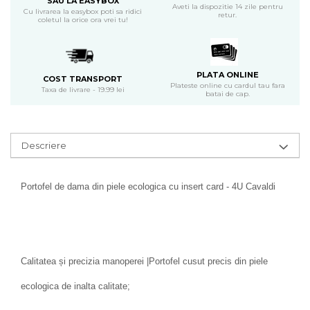
SAU LA EASYBOX
Aveti la dispozitie 14 zile pentru
Cu livrarea la easybox poti sa ridici
retur.
coletul la orice ora vrei tu!
PLATA ONLINE
COST TRANSPORT
Plateste online cu cardul tau fara
Taxa de livrare - 19.99 lei
batai de cap.
Descriere
Portofel de dama din piele ecologica cu insert card - 4U Cavaldi
Calitatea și precizia manoperei |Portofel cusut precis din piele
ecologica de inalta calitate;