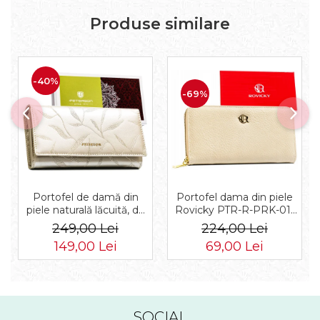
Produse similare
-40%
-69%
Portofel dama din piele
Portofel de damă din
Rovicky PTR-R-PRK-01-
piele naturală lăcuită, de
F19-2757 BE
culoare bej, cu închidere
224,00 Lei
249,00 Lei
cu capsă - Peterson
69,00 Lei
149,00 Lei
SOCIAL