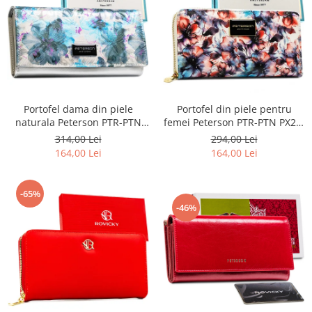
Portofel dama din piele
Portofel din piele pentru
naturala Peterson PTR-PTN
femei Peterson PTR-PTN PX25-
PX27-1-NPK BLUE
PF2 BLUE
314,00 Lei
294,00 Lei
164,00 Lei
164,00 Lei
-65%
-46%