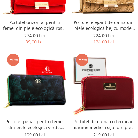
Portofel orizontal pentru
Portofel elegant de damă din
femei din piele ecologică roșie
piele ecologică bej cu model
- Peterson PTR-PTN 0015-SAF-
floral - Peterson
274,00 Lei
224,00 Lei
9402 RE
89,00 Lei
124,00 Lei
-50%
-55%
Portofel-penar pentru femei
Portofel de damă cu fermoar,
din piele ecologică verde,
mărime medie, roșu, din piele
acoperit cu model floral -
ecologică lăcuită - Peterson
199,00 Lei
219,00 Lei