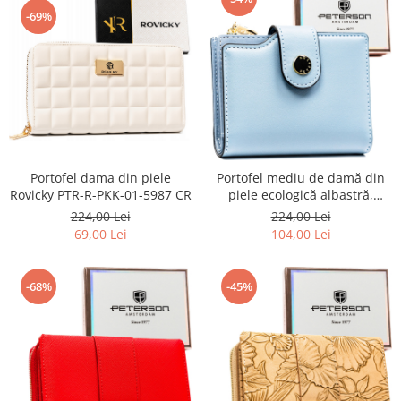
-69%
Portofel dama din piele
Portofel mediu de damă din
Rovicky PTR-R-PKK-01-5987 CR
piele ecologică albastră,
potrivit pentru cartea de
224,00 Lei
224,00 Lei
înmatriculare a vehiculului -
69,00 Lei
104,00 Lei
Peterson PTR-PTN 012-JK6-
2653 NAV
-68%
-45%