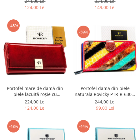
244,00 Lei
334,00 Lei
RS RED
124,00 Lei
149,00 Lei
-45%
-59%
Portofel mare de damă din
Portofel dama din piele
piele lăcuită roșie cu
naturala Rovicky PTR-R-6303-
închidere cu capsă - Rovicky
PAT-6939 MULT
224,00 Lei
244,00 Lei
124,00 Lei
99,00 Lei
-48%
-44%