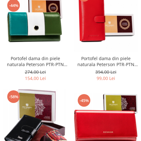
-44%
Portofel dama din piele
Portofel dama din piele
naturala Peterson PTR-PTN
naturala Peterson PTR-PTN
RD-08-GCL-S-3805
RD-42-GCL
274,00 Lei
394,00 Lei
154,00 Lei
99,00 Lei
-58%
-45%