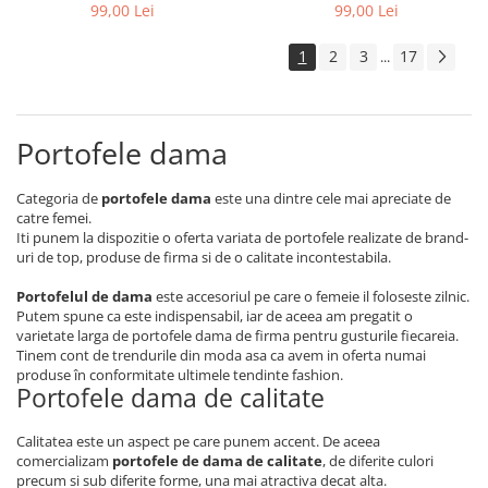
Rovicky PTR-R-PRK-01-S5-
PTR-PTN 007-BC-7274
99,00 Lei
99,00 Lei
6369-GRE
1
2
3
17
...
Portofele dama
Categoria de
portofele dama
este una dintre cele mai apreciate de
catre femei.
Iti punem la dispozitie o oferta variata de portofele realizate de brand-
uri de top, produse de firma si de o calitate incontestabila.
Portofelul de dama
este accesoriul pe care o femeie il foloseste zilnic.
Putem spune ca este indispensabil, iar de aceea am pregatit o
varietate larga de portofele dama de firma pentru gusturile fiecareia.
Tinem cont de trendurile din moda asa ca avem in oferta numai
produse în conformitate ultimele tendinte fashion.
Portofele dama de calitate
Calitatea este un aspect pe care punem accent. De aceea
comercializam
portofele de dama de calitate
, de diferite culori
precum si sub diferite forme, una mai atractiva decat alta.