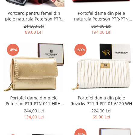
Portofel dama din piele
Portcard pentru femei din
naturala Peterson PTR-PTN
piele naturala Peterson PTR-
42100-SAF-7266 R
PTN BC-103
354,00 Lei
214,00 Lei
194,00 Lei
89,00 Lei
-69%
-45%
Portofel dama din piele
Portofel dama din piele
Peterson PTR-PTN 011-HRH-
Rovicky PTR-R-PFF-01-6120 WH
5093 GOL
244,00 Lei
224,00 Lei
134,00 Lei
69,00 Lei
-54%