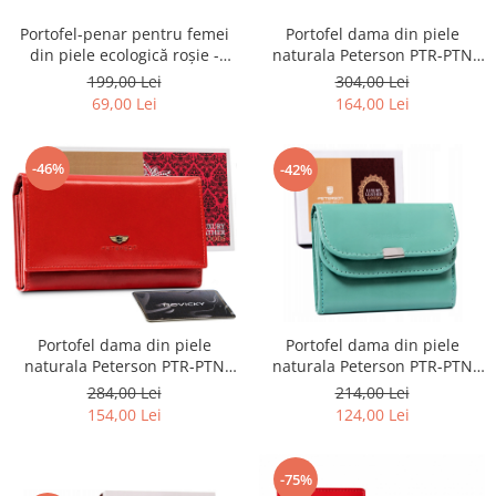
Portofel-penar pentru femei
Portofel dama din piele
din piele ecologică roșie -
naturala Peterson PTR-PTN
Rovicky PTR-R-PRK-01-U8-
PL-721-1506
199,00 Lei
304,00 Lei
6338-RED
69,00 Lei
164,00 Lei
-46%
-42%
Portofel dama din piele
Portofel dama din piele
naturala Peterson PTR-PTN
naturala Peterson PTR-PTN
438 2-3-1-5989 R
RD-GC02-MCL-4383
284,00 Lei
214,00 Lei
154,00 Lei
124,00 Lei
-75%