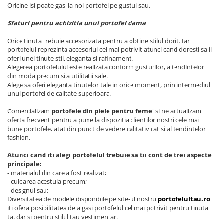
Oricine isi poate gasi la noi portofel pe gustul sau.
Sfaturi pentru achizitia unui portofel dama
Orice tinuta trebuie accesorizata pentru a obtine stilul dorit. Iar
portofelul reprezinta accesoriul cel mai potrivit atunci cand doresti sa ii
oferi unei tinute stil, eleganta si rafinament.
Alegerea portofelului este realizata conform gusturilor, a tendintelor
din moda precum si a utilitatii sale.
Alege sa oferi eleganta tinutelor tale in orice moment, prin intermediul
unui portofel de calitate superioara.
Comercializam
portofele din piele pentru femei
si ne actualizam
oferta frecvent pentru a pune la dispozitia clientilor nostri cele mai
bune portofele, atat din punct de vedere calitativ cat si al tendintelor
fashion.
Atunci cand iti alegi portofelul trebuie sa tii cont de trei aspecte
principale:
- materialul din care a fost realizat;
- culoarea acestuia precum;
- designul sau;
Diversitatea de modele disponibile pe site-ul nostru
portofelultau.ro
iti ofera posibilitatea de a gasi portofelul cel mai potrivit pentru tinuta
ta, dar si pentru stilul tau vestimentar.