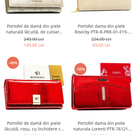
Portofel de damă din piele
Portofel dama din piele
naturală lăcuită, de culoare
Rovicky PTR-R-PRK-01-F19-
bej, cu închidere cu capsă -
2757 BE
249,00 Lei
224,00 Lei
Peterson
149,00 Lei
69,00 Lei
-49%
-55%
Portofel de damă din piele
Portofel dama din piele
lăcuită, roșu, cu închidere cu
naturala Lorenti PTR-76121-
capsă - Rovicky PTR-RH-22-1-
MSD-9306 RE