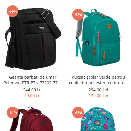
-59%
-53%
Geanta barbati de umar
Rucsac școlar verde pentru
Peterson PTR-PTN 73202-7738
copii, din poliester, cu bretele
BL
reglabile - Peterson PTR-PTN
244,00 Lei
294,00 Lei
BHX-01-9259 Gree
99,00 Lei
139,00 Lei
-61%
-63%