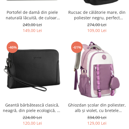
Portofel de damă din piele
Rucsac de călătorie mare, din
naturală lăcuită, de culoare
poliester negru, perfect
bej, cu închidere cu capsă -
pentru bagajul de mână -
249,00 Lei
274,00 Lei
Peterson
Rovicky PTR-R-BHX-05-1020
149,00 Lei
109,00 Lei
BLACK
-46%
-61%
Geantă bărbătească clasică,
Ghiozdan școlar din poliester,
neagră, din piele ecologică, cu
alb și violet, cu bretele
fermoar - Rovicky PTR-R-SDR-
reglabile - Peterson PTR-PTN
224,00 Lei
334,00 Lei
01-1631 BLACK
8603-1303 PURPLE
120,00 Lei
129,00 Lei