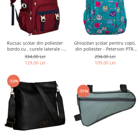
Rucsac școlar din poliester
Ghiozdan școlar pentru copii,
bordo cu , curele laterale -
din poliester - Peterson PTR-
Peterson PTR-PTN 8594-1402
PTN BIEDRONKA G28
334,00 Lei
294,00 Lei
BORDO
129,00 Lei
109,00 Lei
-53%
-51%