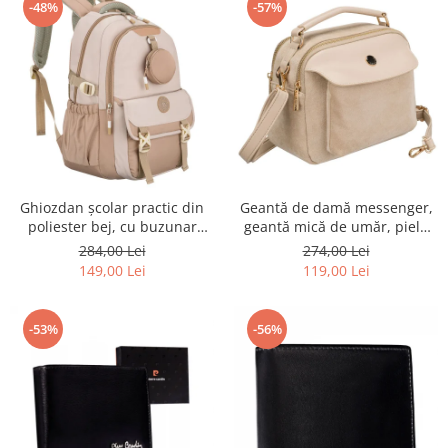
-48%
-57%
Ghiozdan școlar practic din
Geantă de damă messenger,
poliester bej, cu buzunar
geantă mică de umăr, piele
suplimentar și spațiu pentru
ecologică, geantă bej cu
284,00 Lei
274,00 Lei
o sticlă de apă - Peterson PTR-
fermoar la modă - Peterson
149,00 Lei
119,00 Lei
PTN 8610-1341 BEIGE
PTR-PTN MX02-P-7717-D.BE
-53%
-56%