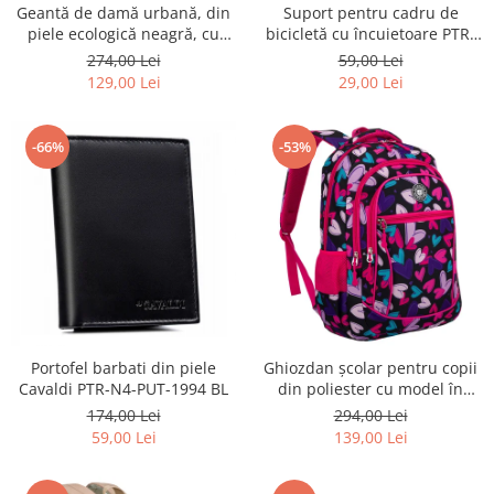
Geantă de damă urbană, din
Suport pentru cadru de
piele ecologică neagră, cu
bicicletă cu încuietoare PTR-
curea reglabilă - Peterson
AR-S-101
274,00 Lei
59,00 Lei
PTR-PTN JK6-06-6642
129,00 Lei
29,00 Lei
-66%
-53%
Portofel barbati din piele
Ghiozdan școlar pentru copii
Cavaldi PTR-N4-PUT-1994 BL
din poliester cu model în
formă de inimă - Peterson
174,00 Lei
294,00 Lei
PTR-PTN BIEDRONKA G54
59,00 Lei
139,00 Lei