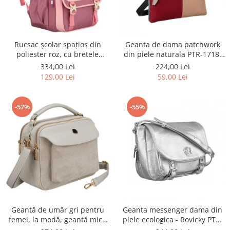
Rucsac școlar spațios din
Geanta de dama patchwork
poliester roz, cu bretele
din piele naturala PTR-1718-
reglabile - Peterson PTR-PTN
SKL-6922 MULTI
334,00 Lei
224,00 Lei
8610-1327 PINK
129,00 Lei
59,00 Lei
-57%
-55%
Geantă de umăr gri pentru
Geanta messenger dama din
femei, la modă, geantă mică
piele ecologica - Rovicky PTR-
urbană cu fermoar, piele
R-TOR-ALE-2-3776 SIL