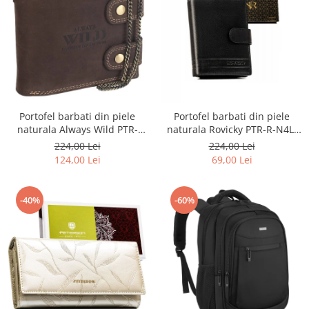
Portofel barbati din piele
Portofel barbati din piele
naturala Always Wild PTR-
naturala Rovicky PTR-R-N4L-
2900-BIC
GAT-8922 B+B
224,00 Lei
224,00 Lei
124,00 Lei
69,00 Lei
-40%
-60%