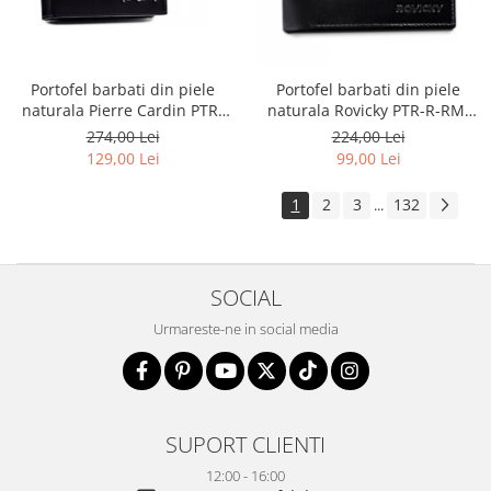
Portofel barbati din piele
Portofel barbati din piele
naturala Pierre Cardin PTR-
naturala Rovicky PTR-R-RM-
8806 TILAK51
11-GCL-1834 BL
274,00 Lei
224,00 Lei
129,00 Lei
99,00 Lei
1
2
3
132
...
SOCIAL
Urmareste-ne in social media
SUPORT CLIENTI
12:00 - 16:00