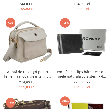
R-TOR-ALE-2-3776 SIL
Rovicky PTR-RSPV-001P-5277
244,00 Lei
184,00 Lei
GOLD
109,00 Lei
59,00 Lei
-57%
-54%
Geantă de umăr gri pentru
Portofel cu clips bărbătesc din
femei, la modă, geantă mică
piele naturală cu sistem RFID
urbană cu fermoar, piele
- Rovicky PTR-N1908-RVT-9799
274,00 Lei
224,00 Lei
ecologică - Peterson PTR-PTN
BLACK
119,00 Lei
104,00 Lei
MX02-P-7700
-40%
-45%