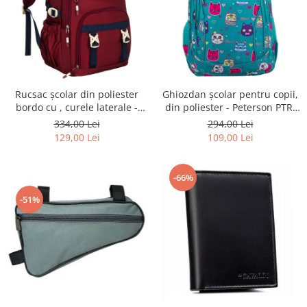
Rucsac școlar din poliester
Ghiozdan școlar pentru copii,
bordo cu , curele laterale -
din poliester - Peterson PTR-
Peterson PTR-PTN 8594-1402
PTN BIEDRONKA G28
334,00 Lei
294,00 Lei
BORDO
129,00 Lei
109,00 Lei
-66%
-51%