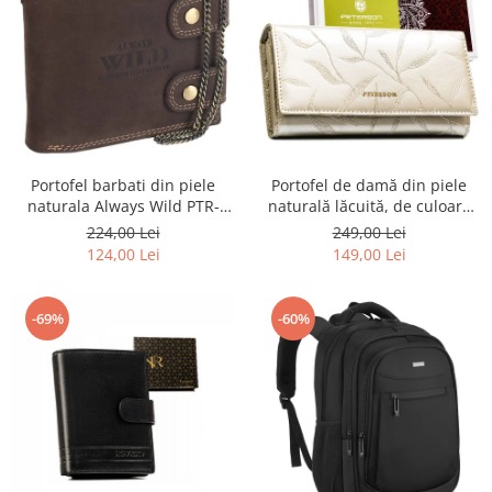
Portofel barbati din piele
Portofel de damă din piele
naturala Always Wild PTR-
naturală lăcuită, de culoare
2900-BIC
bej, cu închidere cu capsă -
224,00 Lei
249,00 Lei
Peterson
124,00 Lei
149,00 Lei
-69%
-60%