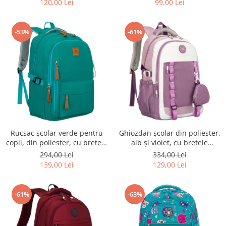
120,00 Lei
99,00 Lei
-53%
-61%
Rucsac școlar verde pentru
Ghiozdan școlar din poliester,
copii, din poliester, cu bretele
alb și violet, cu bretele
reglabile - Peterson PTR-PTN
reglabile - Peterson PTR-PTN
294,00 Lei
334,00 Lei
BHX-01-9259 Gree
8603-1303 PURPLE
139,00 Lei
129,00 Lei
-61%
-63%