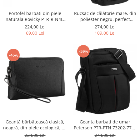
Portofel barbati din piele
Rucsac de călătorie mare, din
naturala Rovicky PTR-R-N4L-
poliester negru, perfect
GAT-8922 B+B
pentru bagajul de mână -
224,00 Lei
274,00 Lei
Rovicky PTR-R-BHX-05-1020
69,00 Lei
109,00 Lei
BLACK
-59%
-46%
Geantă bărbătească clasică,
Geanta barbati de umar
neagră, din piele ecologică, cu
Peterson PTR-PTN 73202-7738
fermoar - Rovicky PTR-R-SDR-
BL
224,00 Lei
244,00 Lei
01-1631 BLACK