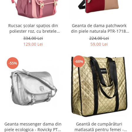
Rucsac școlar spațios din
Geanta de dama patchwork
poliester roz, cu bretele
din piele naturala PTR-1718-
reglabile - Peterson PTR-PTN
SKL-6922 MULTI
334,00 Lei
224,00 Lei
8610-1327 PINK
129,00 Lei
59,00 Lei
-68%
-55%
Geanta messenger dama din
Geantă de cumpărături
piele ecologica - Rovicky PTR-
matlasată pentru femei -