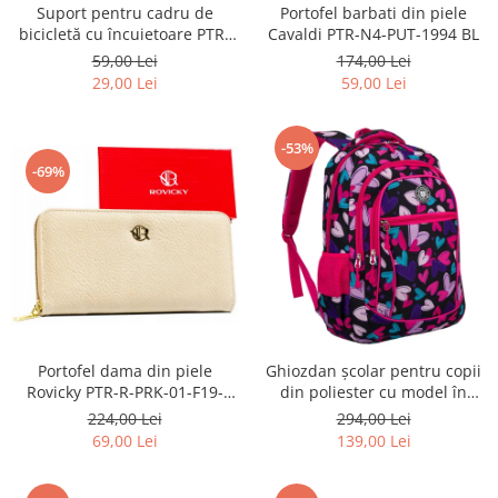
Suport pentru cadru de
Portofel barbati din piele
bicicletă cu încuietoare PTR-
Cavaldi PTR-N4-PUT-1994 BL
AR-S-101
59,00 Lei
174,00 Lei
29,00 Lei
59,00 Lei
-53%
-69%
Portofel dama din piele
Ghiozdan școlar pentru copii
Rovicky PTR-R-PRK-01-F19-
din poliester cu model în
2757 BE
formă de inimă - Peterson
224,00 Lei
294,00 Lei
PTR-PTN BIEDRONKA G54
69,00 Lei
139,00 Lei