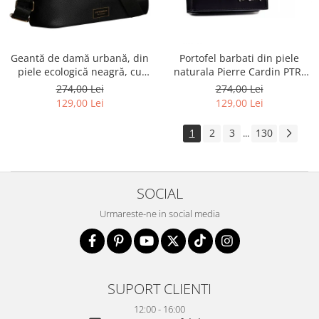
Geantă de damă urbană, din
Portofel barbati din piele
piele ecologică neagră, cu
naturala Pierre Cardin PTR-
curea reglabilă - Peterson
8806 TILAK51
274,00 Lei
274,00 Lei
PTR-PTN JK6-06-6642
129,00 Lei
129,00 Lei
1
2
3
130
...
SOCIAL
Urmareste-ne in social media
SUPORT CLIENTI
12:00 - 16:00