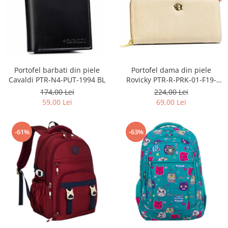
Portofel barbati din piele
Portofel dama din piele
Cavaldi PTR-N4-PUT-1994 BL
Rovicky PTR-R-PRK-01-F19-
2757 BE
174,00 Lei
224,00 Lei
59,00 Lei
69,00 Lei
-61%
-63%