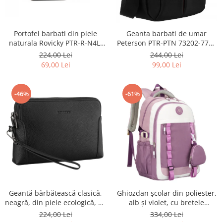
Portofel barbati din piele
Geanta barbati de umar
naturala Rovicky PTR-R-N4L-
Peterson PTR-PTN 73202-7738
GAT-8922 B+B
BL
224,00 Lei
244,00 Lei
69,00 Lei
99,00 Lei
-46%
-61%
Geantă bărbătească clasică,
Ghiozdan școlar din poliester,
neagră, din piele ecologică, cu
alb și violet, cu bretele
fermoar - Rovicky PTR-R-SDR-
reglabile - Peterson PTR-PTN
224,00 Lei
334,00 Lei
01-1631 BLACK
8603-1303 PURPLE