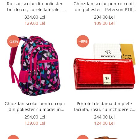
Rucsac școlar din poliester
Ghiozdan școlar pentru copii,
bordo cu , curele laterale -
din poliester - Peterson PTR-
Peterson PTR-PTN 8594-1402
PTN BIEDRONKA G28
334,00 Lei
294,00 Lei
BORDO
129,00 Lei
109,00 Lei
-53%
-49%
Ghiozdan școlar pentru copii
Portofel de damă din piele
din poliester cu model în
lăcuită, roșu, cu închidere cu
formă de inimă - Peterson
capsă - Rovicky PTR-RH-22-1-
294,00 Lei
244,00 Lei
PTR-PTN BIEDRONKA G54
RS RED
139,00 Lei
124,00 Lei