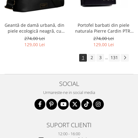
Geantă de damă urbană, din
Portofel barbati din piele
piele ecologică neagră, cu
naturala Pierre Cardin PTR-
curea reglabilă - Peterson
8806 TILAK51
274,00 Lei
274,00 Lei
PTR-PTN JK6-06-6642
129,00 Lei
129,00 Lei
1
2
3
131
...
SOCIAL
Urmareste-ne in social media
SUPORT CLIENTI
12:00 - 16:00