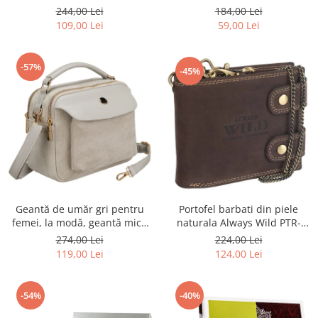
R-TOR-ALE-2-3776 SIL
Rovicky PTR-RSPV-001P-5277
244,00 Lei
184,00 Lei
GOLD
109,00 Lei
59,00 Lei
-57%
-45%
Portofel barbati din piele
Geantă de umăr gri pentru
naturala Always Wild PTR-
femei, la modă, geantă mică
2900-BIC
urbană cu fermoar, piele
224,00 Lei
274,00 Lei
ecologică - Peterson PTR-PTN
124,00 Lei
119,00 Lei
MX02-P-7700
-54%
-40%