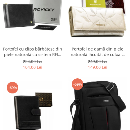
Portofel cu clips bărbătesc din
Portofel de damă din piele
piele naturală cu sistem RFID
naturală lăcuită, de culoare
- Rovicky PTR-N1908-RVT-9799
bej, cu închidere cu capsă -
224,00 Lei
249,00 Lei
BLACK
Peterson
104,00 Lei
149,00 Lei
-59%
-69%