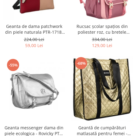
Geanta de dama patchwork
Rucsac școlar spațios din
din piele naturala PTR-1718-
poliester roz, cu bretele
SKL-6922 MULTI
reglabile - Peterson PTR-PTN
224,00 Lei
334,00 Lei
8610-1327 PINK
59,00 Lei
129,00 Lei
-68%
-55%
Geanta messenger dama din
Geantă de cumpărături
piele ecologica - Rovicky PTR-
matlasată pentru femei -