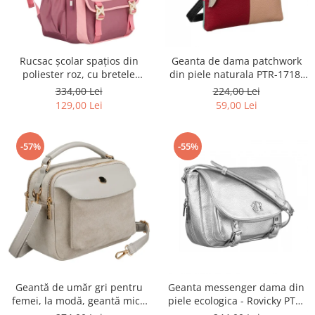
Rucsac școlar spațios din
Geanta de dama patchwork
poliester roz, cu bretele
din piele naturala PTR-1718-
reglabile - Peterson PTR-PTN
SKL-6922 MULTI
334,00 Lei
224,00 Lei
8610-1327 PINK
129,00 Lei
59,00 Lei
-57%
-55%
Geantă de umăr gri pentru
Geanta messenger dama din
femei, la modă, geantă mică
piele ecologica - Rovicky PTR-
urbană cu fermoar, piele
R-TOR-ALE-2-3776 SIL