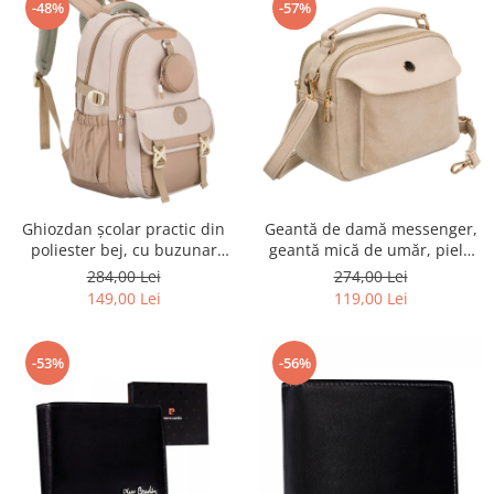
-48%
-57%
Ghiozdan școlar practic din
Geantă de damă messenger,
poliester bej, cu buzunar
geantă mică de umăr, piele
suplimentar și spațiu pentru
ecologică, geantă bej cu
284,00 Lei
274,00 Lei
o sticlă de apă - Peterson PTR-
fermoar la modă - Peterson
149,00 Lei
119,00 Lei
PTN 8610-1341 BEIGE
PTR-PTN MX02-P-7717-D.BE
-53%
-56%