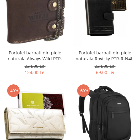
Portofel barbati din piele
Portofel barbati din piele
naturala Always Wild PTR-
naturala Rovicky PTR-R-N4L-
2900-BIC
GAT-8922 B+B
224,00 Lei
224,00 Lei
124,00 Lei
69,00 Lei
-40%
-60%