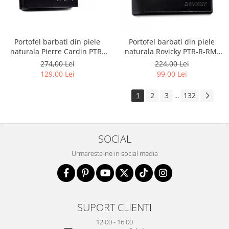
Portofel barbati din piele
Portofel barbati din piele
naturala Pierre Cardin PTR-
naturala Rovicky PTR-R-RM-
8806 TILAK51
11-GCL-1834 BL
274,00 Lei
224,00 Lei
129,00 Lei
99,00 Lei
1
2
3
132
...
SOCIAL
Urmareste-ne in social media
SUPORT CLIENTI
12:00 - 16:00