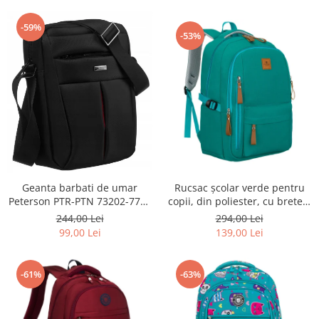
-59%
-53%
Geanta barbati de umar
Rucsac școlar verde pentru
Peterson PTR-PTN 73202-7738
copii, din poliester, cu bretele
BL
reglabile - Peterson PTR-PTN
244,00 Lei
294,00 Lei
BHX-01-9259 Gree
99,00 Lei
139,00 Lei
-61%
-63%