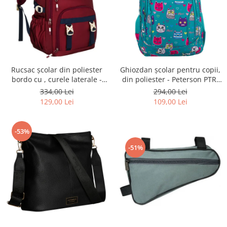
Rucsac școlar din poliester
Ghiozdan școlar pentru copii,
bordo cu , curele laterale -
din poliester - Peterson PTR-
Peterson PTR-PTN 8594-1402
PTN BIEDRONKA G28
334,00 Lei
294,00 Lei
BORDO
129,00 Lei
109,00 Lei
-53%
-51%