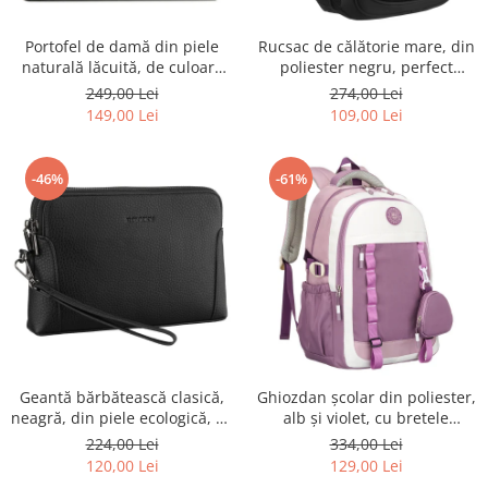
Portofel de damă din piele
Rucsac de călătorie mare, din
naturală lăcuită, de culoare
poliester negru, perfect
bej, cu închidere cu capsă -
pentru bagajul de mână -
249,00 Lei
274,00 Lei
Peterson
Rovicky PTR-R-BHX-05-1020
149,00 Lei
109,00 Lei
BLACK
-46%
-61%
Geantă bărbătească clasică,
Ghiozdan școlar din poliester,
neagră, din piele ecologică, cu
alb și violet, cu bretele
fermoar - Rovicky PTR-R-SDR-
reglabile - Peterson PTR-PTN
224,00 Lei
334,00 Lei
01-1631 BLACK
8603-1303 PURPLE
120,00 Lei
129,00 Lei