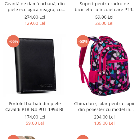
Geantă de damă urbană, din
Suport pentru cadru de
piele ecologică neagră, cu
bicicletă cu încuietoare PTR-
curea reglabilă - Peterson
AR-S-101
274,00 Lei
59,00 Lei
PTR-PTN JK6-06-6642
129,00 Lei
29,00 Lei
-66%
-53%
Portofel barbati din piele
Ghiozdan școlar pentru copii
Cavaldi PTR-N4-PUT-1994 BL
din poliester cu model în
formă de inimă - Peterson
174,00 Lei
294,00 Lei
PTR-PTN BIEDRONKA G54
59,00 Lei
139,00 Lei