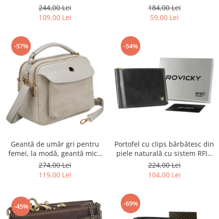
R-TOR-ALE-2-3776 SIL
Rovicky PTR-RSPV-001P-5277
244,00 Lei
184,00 Lei
GOLD
109,00 Lei
59,00 Lei
-57%
-54%
Geantă de umăr gri pentru
Portofel cu clips bărbătesc din
femei, la modă, geantă mică
piele naturală cu sistem RFID
urbană cu fermoar, piele
- Rovicky PTR-N1908-RVT-9799
274,00 Lei
224,00 Lei
ecologică - Peterson PTR-PTN
BLACK
119,00 Lei
104,00 Lei
MX02-P-7700
-69%
-45%