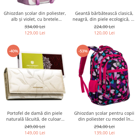
Ghiozdan școlar din poliester,
Geantă bărbătească clasică,
alb și violet, cu bretele
neagră, din piele ecologică, cu
reglabile - Peterson PTR-PTN
fermoar - Rovicky PTR-R-SDR-
334,00 Lei
224,00 Lei
8603-1303 PURPLE
01-1631 BLACK
129,00 Lei
120,00 Lei
-40%
-53%
Portofel de damă din piele
Ghiozdan școlar pentru copii
naturală lăcuită, de culoare
din poliester cu model în
bej, cu închidere cu capsă -
formă de inimă - Peterson
249,00 Lei
294,00 Lei
Peterson
PTR-PTN BIEDRONKA G54
149,00 Lei
139,00 Lei