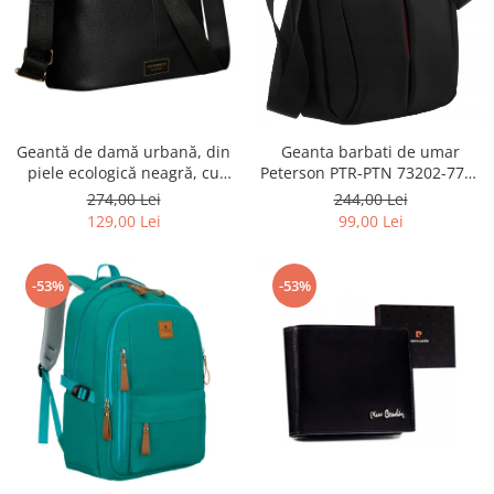
Geantă de damă urbană, din
Geanta barbati de umar
piele ecologică neagră, cu
Peterson PTR-PTN 73202-7738
curea reglabilă - Peterson
BL
274,00 Lei
244,00 Lei
PTR-PTN JK6-06-6642
129,00 Lei
99,00 Lei
-53%
-53%