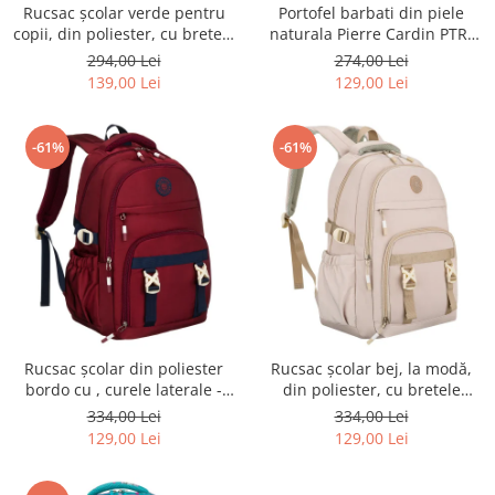
Rucsac școlar verde pentru
Portofel barbati din piele
copii, din poliester, cu bretele
naturala Pierre Cardin PTR-
reglabile - Peterson PTR-PTN
8806 TILAK51
294,00 Lei
274,00 Lei
BHX-01-9259 Gree
139,00 Lei
129,00 Lei
-61%
-61%
Rucsac școlar din poliester
Rucsac școlar bej, la modă,
bordo cu , curele laterale -
din poliester, cu bretele
Peterson PTR-PTN 8594-1402
reglabile - Peterson PTR-PTN
334,00 Lei
334,00 Lei
BORDO
8594-1389 BEIGE
129,00 Lei
129,00 Lei