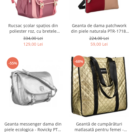
Rucsac școlar spațios din
Geanta de dama patchwork
poliester roz, cu bretele
din piele naturala PTR-1718-
reglabile - Peterson PTR-PTN
SKL-6922 MULTI
334,00 Lei
224,00 Lei
8610-1327 PINK
129,00 Lei
59,00 Lei
-68%
-55%
Geanta messenger dama din
Geantă de cumpărături
piele ecologica - Rovicky PTR-
matlasată pentru femei -