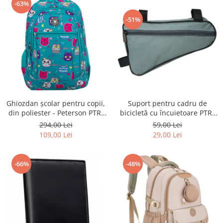
-63%
-51%
Ghiozdan școlar pentru copii,
Suport pentru cadru de
din poliester - Peterson PTR-
bicicletă cu încuietoare PTR-
PTN BIEDRONKA G28
AR-S-101
294,00 Lei
59,00 Lei
109,00 Lei
29,00 Lei
-66%
-48%