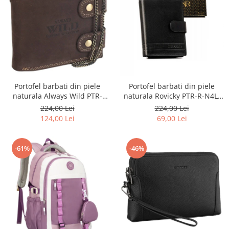
Portofel barbati din piele
Portofel barbati din piele
naturala Always Wild PTR-
naturala Rovicky PTR-R-N4L-
2900-BIC
GAT-8922 B+B
224,00 Lei
224,00 Lei
124,00 Lei
69,00 Lei
-61%
-46%