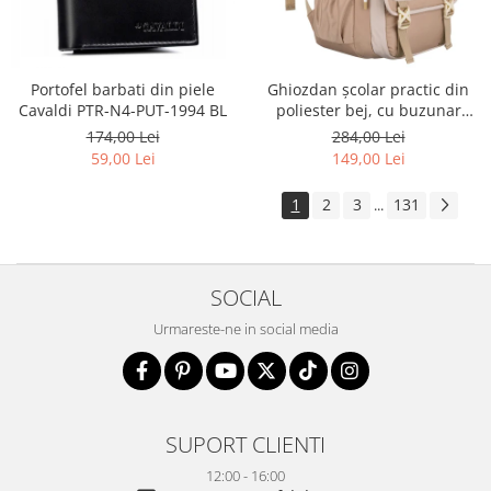
Portofel barbati din piele
Ghiozdan școlar practic din
Cavaldi PTR-N4-PUT-1994 BL
poliester bej, cu buzunar
suplimentar și spațiu pentru
174,00 Lei
284,00 Lei
o sticlă de apă - Peterson PTR-
59,00 Lei
149,00 Lei
PTN 8610-1341 BEIGE
1
2
3
131
...
SOCIAL
Urmareste-ne in social media
SUPORT CLIENTI
12:00 - 16:00