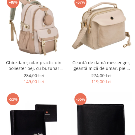
-48%
-57%
Ghiozdan școlar practic din
Geantă de damă messenger,
poliester bej, cu buzunar
geantă mică de umăr, piele
suplimentar și spațiu pentru
ecologică, geantă bej cu
284,00 Lei
274,00 Lei
o sticlă de apă - Peterson PTR-
fermoar la modă - Peterson
149,00 Lei
119,00 Lei
PTN 8610-1341 BEIGE
PTR-PTN MX02-P-7717-D.BE
-53%
-56%