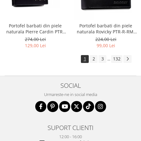
Portofel barbati din piele
Portofel barbati din piele
naturala Pierre Cardin PTR-
naturala Rovicky PTR-R-RM-
8806 TILAK51
11-GCL-1834 BL
274,00 Lei
224,00 Lei
129,00 Lei
99,00 Lei
1
2
3
132
...
SOCIAL
Urmareste-ne in social media
SUPORT CLIENTI
12:00 - 16:00