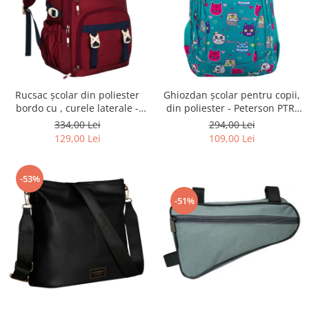
Rucsac școlar din poliester
Ghiozdan școlar pentru copii,
bordo cu , curele laterale -
din poliester - Peterson PTR-
Peterson PTR-PTN 8594-1402
PTN BIEDRONKA G28
334,00 Lei
294,00 Lei
BORDO
129,00 Lei
109,00 Lei
-53%
-51%