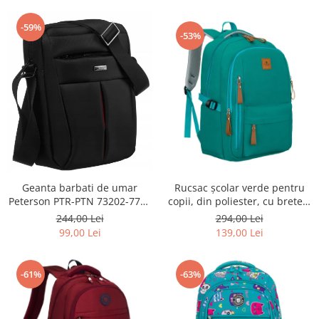
-59%
-53%
Geanta barbati de umar
Rucsac școlar verde pentru
Peterson PTR-PTN 73202-7738
copii, din poliester, cu bretele
BL
reglabile - Peterson PTR-PTN
244,00 Lei
294,00 Lei
BHX-01-9259 Gree
99,00 Lei
139,00 Lei
-61%
-63%