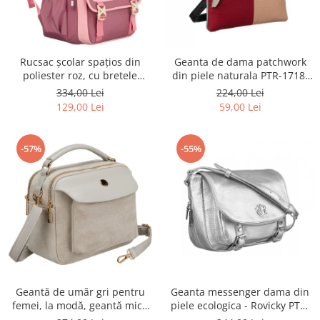
Rucsac școlar spațios din
Geanta de dama patchwork
poliester roz, cu bretele
din piele naturala PTR-1718-
reglabile - Peterson PTR-PTN
SKL-6922 MULTI
334,00 Lei
224,00 Lei
8610-1327 PINK
129,00 Lei
59,00 Lei
-57%
-55%
Geantă de umăr gri pentru
Geanta messenger dama din
femei, la modă, geantă mică
piele ecologica - Rovicky PTR-
urbană cu fermoar, piele
R-TOR-ALE-2-3776 SIL