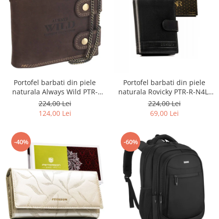
Portofel barbati din piele
Portofel barbati din piele
naturala Always Wild PTR-
naturala Rovicky PTR-R-N4L-
2900-BIC
GAT-8922 B+B
224,00 Lei
224,00 Lei
124,00 Lei
69,00 Lei
-40%
-60%