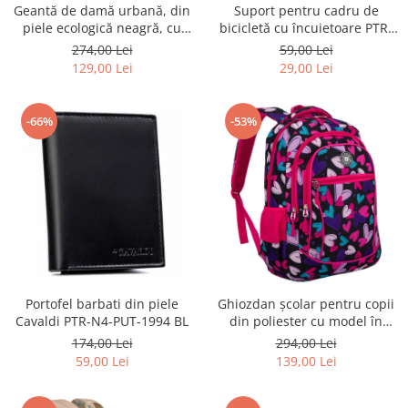
Geantă de damă urbană, din
Suport pentru cadru de
piele ecologică neagră, cu
bicicletă cu încuietoare PTR-
curea reglabilă - Peterson
AR-S-101
274,00 Lei
59,00 Lei
PTR-PTN JK6-06-6642
129,00 Lei
29,00 Lei
-66%
-53%
Portofel barbati din piele
Ghiozdan școlar pentru copii
Cavaldi PTR-N4-PUT-1994 BL
din poliester cu model în
formă de inimă - Peterson
174,00 Lei
294,00 Lei
PTR-PTN BIEDRONKA G54
59,00 Lei
139,00 Lei