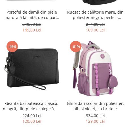
Portofel de damă din piele
Rucsac de călătorie mare, din
naturală lăcuită, de culoare
poliester negru, perfect
bej, cu închidere cu capsă -
pentru bagajul de mână -
249,00 Lei
274,00 Lei
Peterson
Rovicky PTR-R-BHX-05-1020
149,00 Lei
109,00 Lei
BLACK
-46%
-61%
Geantă bărbătească clasică,
Ghiozdan școlar din poliester,
neagră, din piele ecologică, cu
alb și violet, cu bretele
fermoar - Rovicky PTR-R-SDR-
reglabile - Peterson PTR-PTN
224,00 Lei
334,00 Lei
01-1631 BLACK
8603-1303 PURPLE
120,00 Lei
129,00 Lei