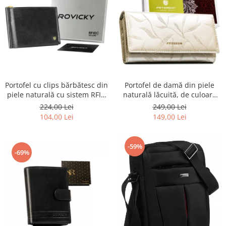
Portofel cu clips bărbătesc din
Portofel de damă din piele
piele naturală cu sistem RFID
naturală lăcuită, de culoare
- Rovicky PTR-N1908-RVT-9799
bej, cu închidere cu capsă -
224,00 Lei
249,00 Lei
BLACK
Peterson
104,00 Lei
149,00 Lei
-59%
-69%