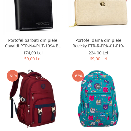
Portofel barbati din piele
Portofel dama din piele
Cavaldi PTR-N4-PUT-1994 BL
Rovicky PTR-R-PRK-01-F19-
2757 BE
174,00 Lei
224,00 Lei
59,00 Lei
69,00 Lei
-61%
-63%