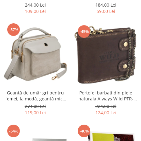
R-TOR-ALE-2-3776 SIL
Rovicky PTR-RSPV-001P-5277
244,00 Lei
184,00 Lei
GOLD
109,00 Lei
59,00 Lei
-57%
-45%
Portofel barbati din piele
Geantă de umăr gri pentru
naturala Always Wild PTR-
femei, la modă, geantă mică
2900-BIC
urbană cu fermoar, piele
224,00 Lei
274,00 Lei
ecologică - Peterson PTR-PTN
124,00 Lei
119,00 Lei
MX02-P-7700
-54%
-40%