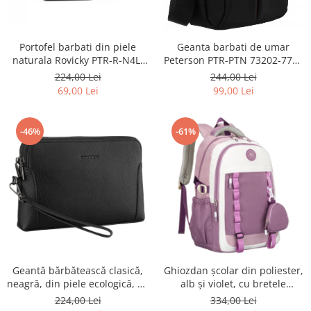
Portofel barbati din piele
Geanta barbati de umar
naturala Rovicky PTR-R-N4L-
Peterson PTR-PTN 73202-7738
GAT-8922 B+B
BL
224,00 Lei
244,00 Lei
69,00 Lei
99,00 Lei
-46%
-61%
Geantă bărbătească clasică,
Ghiozdan școlar din poliester,
neagră, din piele ecologică, cu
alb și violet, cu bretele
fermoar - Rovicky PTR-R-SDR-
reglabile - Peterson PTR-PTN
224,00 Lei
334,00 Lei
01-1631 BLACK
8603-1303 PURPLE