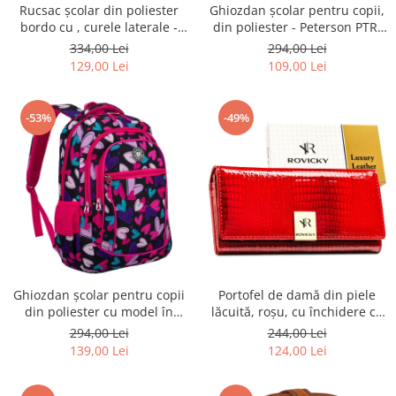
Rucsac școlar din poliester
Ghiozdan școlar pentru copii,
bordo cu , curele laterale -
din poliester - Peterson PTR-
Peterson PTR-PTN 8594-1402
PTN BIEDRONKA G28
334,00 Lei
294,00 Lei
BORDO
129,00 Lei
109,00 Lei
-53%
-49%
Ghiozdan școlar pentru copii
Portofel de damă din piele
din poliester cu model în
lăcuită, roșu, cu închidere cu
formă de inimă - Peterson
capsă - Rovicky PTR-RH-22-1-
294,00 Lei
244,00 Lei
PTR-PTN BIEDRONKA G54
RS RED
139,00 Lei
124,00 Lei