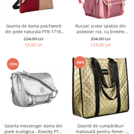
Geanta de dama patchwork
Rucsac școlar spațios din
din piele naturala PTR-1718-
poliester roz, cu bretele
SKL-6922 MULTI
reglabile - Peterson PTR-PTN
224,00 Lei
334,00 Lei
8610-1327 PINK
59,00 Lei
129,00 Lei
-68%
-55%
Geanta messenger dama din
Geantă de cumpărături
piele ecologica - Rovicky PTR-
matlasată pentru femei -