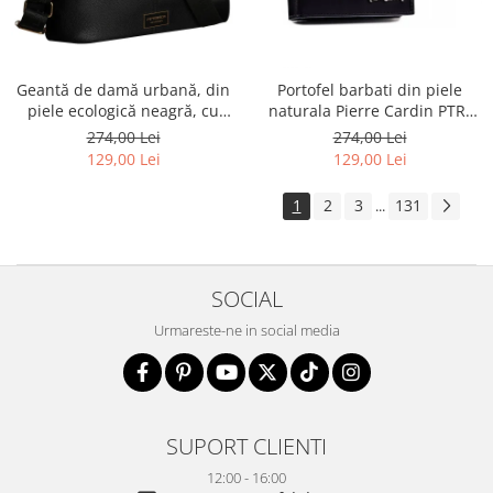
Geantă de damă urbană, din
Portofel barbati din piele
piele ecologică neagră, cu
naturala Pierre Cardin PTR-
curea reglabilă - Peterson
8806 TILAK51
274,00 Lei
274,00 Lei
PTR-PTN JK6-06-6642
129,00 Lei
129,00 Lei
1
2
3
131
...
SOCIAL
Urmareste-ne in social media
SUPORT CLIENTI
12:00 - 16:00