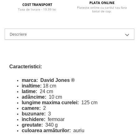
PLATA ONLINE
COST TRANSPORT
Plateste online cu cardul tau fara
Taxa de livrare - 19.99 lei
batai de cap.
Descriere
Caracteristici:
marca:
David Jones
®
inaltime:
18 cm
latime:
24 cm
adâncime:
10 cm
lungime maxima curelei:
125 cm
camere:
2
buzunare:
3
inchidere:
fermoar
greutate:
340 g
culoarea armăturilor:
auriu