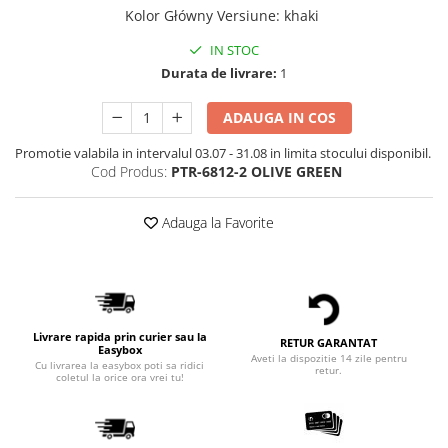
Kolor Główny Versiune
:
khaki
IN STOC
Durata de livrare:
1
ADAUGA IN COS
Promotie valabila in intervalul 03.07 - 31.08 in limita stocului disponibil.
Cod Produs:
PTR-6812-2 OLIVE GREEN
Adauga la Favorite
Livrare rapida prin curier sau la
RETUR GARANTAT
Easybox
Aveti la dispozitie 14 zile pentru
Cu livrarea la easybox poti sa ridici
retur.
coletul la orice ora vrei tu!