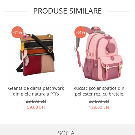
PRODUSE SIMILARE
-74%
-61%
Geanta de dama patchwork
Rucsac școlar spațios din
din piele naturala PTR-
poliester roz, cu bretele
1718-SKL-6922 MULTI
reglabile - Peterson PTR-
224,00 Lei
334,00 Lei
PTN 8610-1327 PINK
59,00 Lei
129,00 Lei
SOCIAL