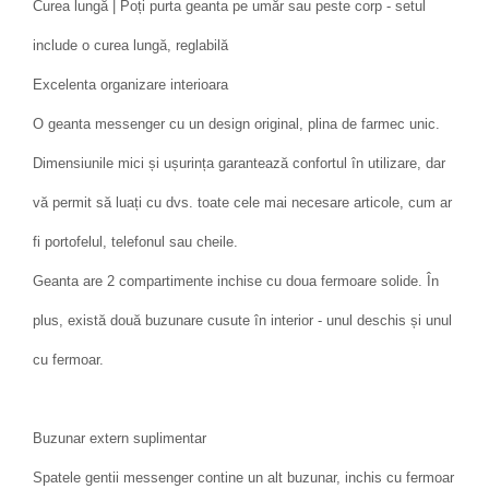
Curea lungă | Poți purta geanta pe umăr sau peste corp - setul
include o curea lungă, reglabilă
Excelenta organizare interioara
O geanta messenger cu un design original, plina de farmec unic.
Dimensiunile mici și ușurința garantează confortul în utilizare, dar
vă permit să luați cu dvs. toate cele mai necesare articole, cum ar
fi portofelul, telefonul sau cheile.
Geanta are 2 compartimente inchise cu doua fermoare solide. În
plus, există două buzunare cusute în interior - unul deschis și unul
cu fermoar.
Buzunar extern suplimentar
Spatele gentii messenger contine un alt buzunar, inchis cu fermoar