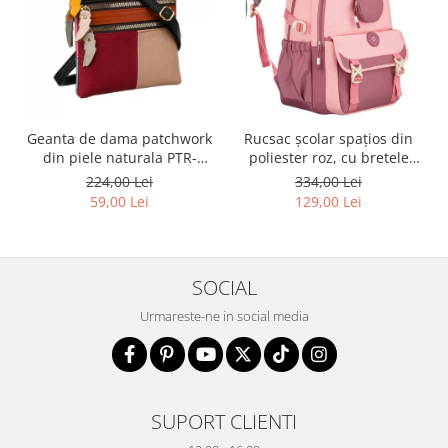
Geanta de dama patchwork
Rucsac școlar spațios din
din piele naturala PTR-
poliester roz, cu bretele
1718-SKL-6922 MULTI
reglabile - Peterson PTR-
224,00 Lei
334,00 Lei
PTN 8610-1327 PINK
59,00 Lei
129,00 Lei
SOCIAL
Urmareste-ne in social media
SUPORT CLIENTI