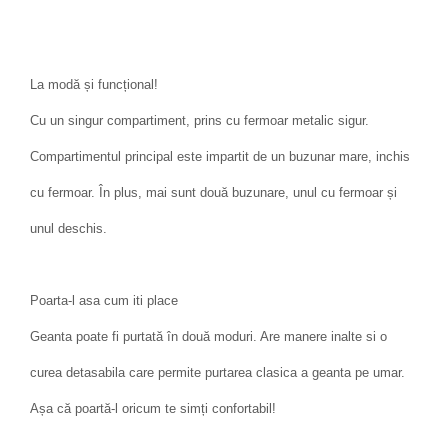
La modă și funcțional!
Cu un singur compartiment, prins cu fermoar metalic sigur.
Compartimentul principal este impartit de un buzunar mare, inchis
cu fermoar. În plus, mai sunt două buzunare, unul cu fermoar și
unul deschis.
Poarta-l asa cum iti place
Geanta poate fi purtată în două moduri. Are manere inalte si o
curea detasabila care permite purtarea clasica a geanta pe umar.
Așa că poartă-l oricum te simți confortabil!