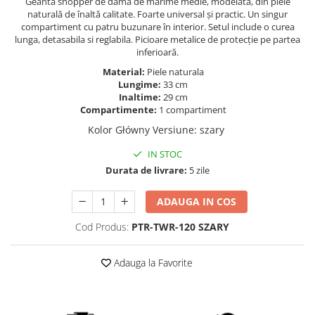
Geantă shopper de damă de mărime medie, modelată, din piele
naturală de înaltă calitate. Foarte universal și practic. Un singur
compartiment cu patru buzunare în interior. Setul include o curea
lunga, detasabila si reglabila. Picioare metalice de protecție pe partea
inferioară.
Material:
Piele naturala
Lungime:
33 cm
Inaltime:
29 cm
Compartimente:
1 compartiment
Kolor Główny Versiune
:
szary
IN STOC
Durata de livrare:
5 zile
ADAUGA IN COS
Cod Produs:
PTR-TWR-120 SZARY
Adauga la Favorite