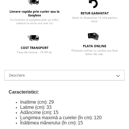
Livrare rapida prin curier sau la
RETUR GARANTAT
Easybox
Aveti la dispozitie 14 zile pentru
Cu livrarea la easybox poti sa ridici
retur.
coletul la orice ora vrei tu!
PLATA ONLINE
COST TRANSPORT
Plateste online cu cardul tau fara
Taxa de livrare - 19.99 lei
batai de cap.
Descriere
Caracteristici:
Inaltime (cm): 29
Latime (cm): 33
Adâncime (cm): 15
Lungimea maximă a curelei (în cm): 120
Înălțimea mânerului (în cm): 15