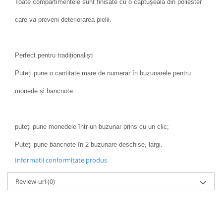
Toate compartimentele sunt finisate cu o căptușeală din poliester
care va preveni deteriorarea pielii.
Perfect pentru tradiționaliști
Puteți pune o cantitate mare de numerar în buzunarele pentru
monede și bancnote.
puteți pune monedele într-un buzunar prins cu un clic;
Puteți pune bancnote în 2 buzunare deschise, largi.
Informatii conformitate produs
Review-uri
(0)