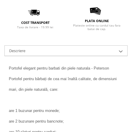
PLATA ONLINE
COST TRANSPORT
Plateste online cu cardul tau fara
Taxa de livrare - 19.99 lei
batai de cap.
Descriere
Portofel elegant pentru barbati din piele naturala - Peterson
Portofel pentru bărbați de cea mai înaltă calitate, de dimensiuni
mari, din piele naturală, care:
are 1 buzunar pentru monede;
are 2 buzunare pentru bancnote;
are 10 sloturi pentru carduri;