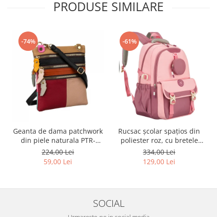
PRODUSE SIMILARE
-74%
-61%
Geanta de dama patchwork
Rucsac școlar spațios din
din piele naturala PTR-
poliester roz, cu bretele
1718-SKL-6922 MULTI
reglabile - Peterson PTR-
224,00 Lei
334,00 Lei
PTN 8610-1327 PINK
59,00 Lei
129,00 Lei
SOCIAL
Urmareste-ne in social media