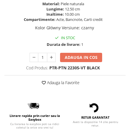
Material:
Piele naturala
Lungime:
12.50 cm
Inaltime:
10.00 cm
Compartimente:
Acte, Bancnote, Carti credit
Kolor Główny Versiune
:
czarny
IN STOC
Durata de livrare:
1
ADAUGA IN COS
Cod Produs:
PTR-PTN 22305-VT BLACK
Adauga la Favorite
Livrare rapida prin curier sau la
RETUR GARANTAT
Easybox
Aveti la dispozitie 14 zile pentru
Cu livrarea la easybox poti sa ridici
retur.
coletul la orice ora vrei tu!