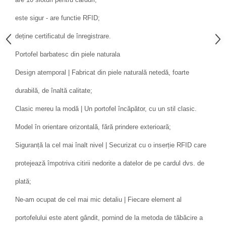
este sigur - are functie RFID;
deține certificatul de înregistrare.
Portofel barbatesc din piele naturala
Design atemporal | Fabricat din piele naturală netedă, foarte
durabilă, de înaltă calitate;
Clasic mereu la modă | Un portofel încăpător, cu un stil clasic.
Model în orientare orizontală, fără prindere exterioară;
Siguranță la cel mai înalt nivel | Securizat cu o inserție RFID care
protejează împotriva citirii nedorite a datelor de pe cardul dvs. de
plată;
Ne-am ocupat de cel mai mic detaliu | Fiecare element al
portofelului este atent gândit, pornind de la metoda de tăbăcire a