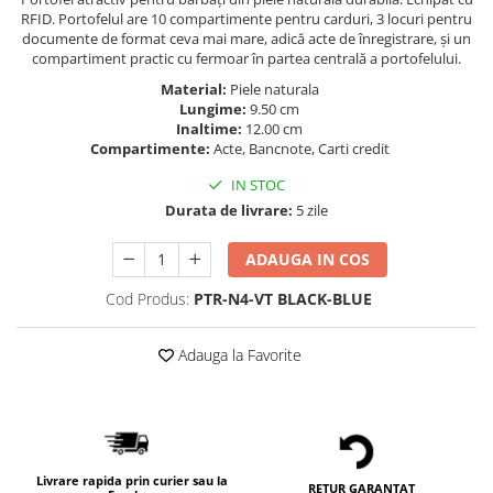
RFID. Portofelul are 10 compartimente pentru carduri, 3 locuri pentru
documente de format ceva mai mare, adică acte de înregistrare, și un
compartiment practic cu fermoar în partea centrală a portofelului.
Material:
Piele naturala
Lungime:
9.50 cm
Inaltime:
12.00 cm
Compartimente:
Acte, Bancnote, Carti credit
IN STOC
Durata de livrare:
5 zile
ADAUGA IN COS
Cod Produs:
PTR-N4-VT BLACK-BLUE
Adauga la Favorite
Livrare rapida prin curier sau la
RETUR GARANTAT