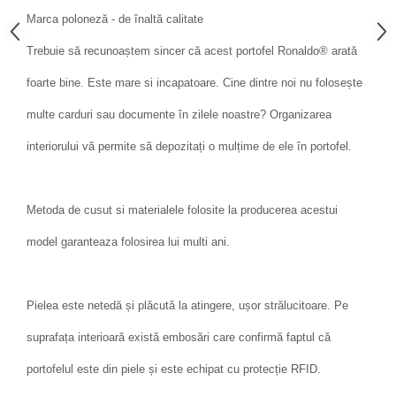
Marca poloneză - de înaltă calitate
Trebuie să recunoaștem sincer că acest portofel Ronaldo® arată
foarte bine. Este mare si incapatoare. Cine dintre noi nu folosește
multe carduri sau documente în zilele noastre? Organizarea
interiorului vă permite să depozitați o mulțime de ele în portofel.
Metoda de cusut si materialele folosite la producerea acestui
model garanteaza folosirea lui multi ani.
Pielea este netedă și plăcută la atingere, ușor strălucitoare. Pe
suprafața interioară există embosări care confirmă faptul că
portofelul este din piele și este echipat cu protecție RFID.