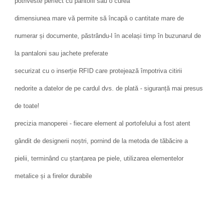
potriveste perfect cu pantofii sau o curea
dimensiunea mare vă permite să încapă o cantitate mare de
numerar și documente, păstrându-l în același timp în buzunarul de
la pantaloni sau jachete preferate
securizat cu o inserție RFID care protejează împotriva citirii
nedorite a datelor de pe cardul dvs. de plată - siguranță mai presus
de toate!
precizia manoperei - fiecare element al portofelului a fost atent
gândit de designerii noștri, pornind de la metoda de tăbăcire a
pielii, terminând cu ștanțarea pe piele, utilizarea elementelor
metalice și a firelor durabile