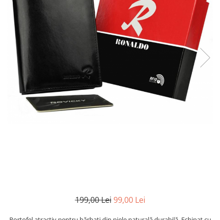
199,00 Lei
99,00 Lei
Portofel atractiv pentru bărbați din piele naturală durabilă. Echipat cu