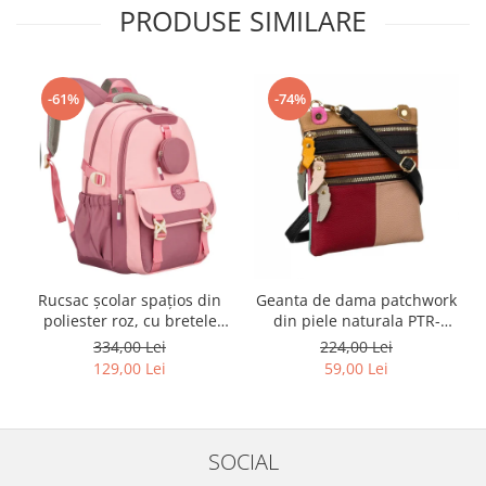
PRODUSE SIMILARE
-61%
-74%
Rucsac școlar spațios din
Geanta de dama patchwork
poliester roz, cu bretele
din piele naturala PTR-
reglabile - Peterson PTR-
1718-SKL-6922 MULTI
334,00 Lei
224,00 Lei
PTN 8610-1327 PINK
129,00 Lei
59,00 Lei
SOCIAL