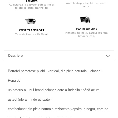
Easybox
Aveti la dispozitie 14 zile pentru
Cu livrarea la easybox poti sa ridici
retur.
coletul la orice ora vrei tu!
PLATA ONLINE
COST TRANSPORT
Plateste online cu cardul tau fara
Taxa de livrare - 19.99 lei
batai de cap.
Descriere
Portofel barbatesc pliabil, vertical, din piele naturala lucioasa -
Ronaldo
un produs al unui brand polonez care a îndeplinit până acum
așteptările a mii de utilizatori
confectionat din piele naturala rezistenta vopsita in negru, care se