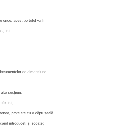
 orice, acest portofel va fi
ațiului.
u documentelor de dimensiune
lte secțiuni;
ofelului;
enea, protejate cu o căptușeală.
când introduceți și scoateți