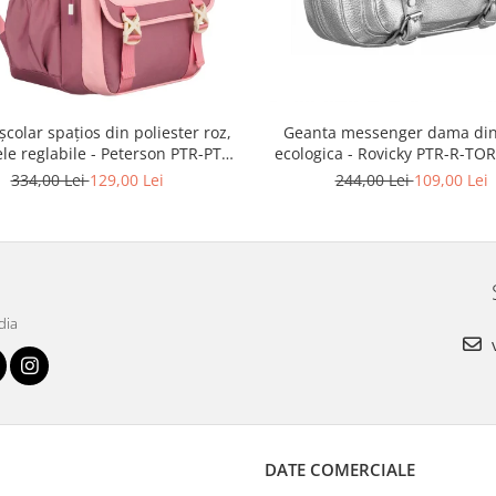
școlar spațios din poliester roz,
Geanta messenger dama din
ele reglabile - Peterson PTR-PTN
ecologica - Rovicky PTR-R-TOR
8610-1327 PINK
3776 SIL
334,00 Lei
129,00 Lei
244,00 Lei
109,00 Lei
dia
v
DATE COMERCIALE