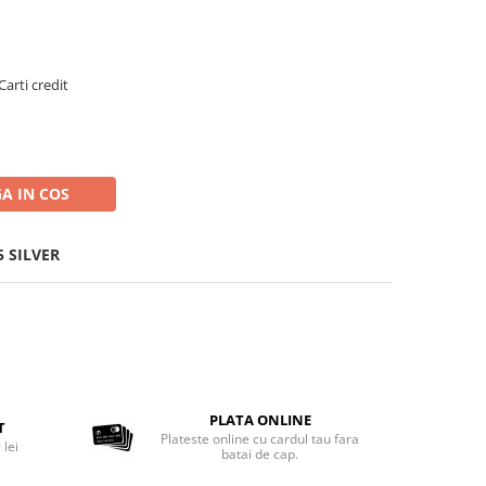
Carti credit
A IN COS
5 SILVER
PLATA ONLINE
T
Plateste online cu cardul tau fara
 lei
batai de cap.