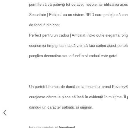
permite să vă potriviți tot ce aveți nevoie, iar utilizarea ace
Securitate | Echipat cu un sistem RFID care protejează cardu
de fonduri din cont
Perfect pentru un cadou | Ambalat într-o cutie elegantă, origi
economisi timp și bani dacă vrei să faci cadou acest portofe
panglica decorativa sau o fundita si cadoul este gata!
Un portofel frumos de damă de la renumitul brand Rovicky®
curajoase cărora le place să iasă în evidență în mulțime. Îl poț
dându-i un caracter sălbatic și original.
Interior spatios si functional