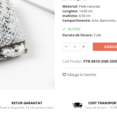
Material:
Piele naturala
Lungime:
14.00 cm
Inaltime:
8.50 cm
Compartimente:
Acte, Bancnote, 
IN STOC
Durata de livrare:
5 zile
ADAUG
Cod Produs:
PTR-8810-SNR-359
Adauga la Favorite
RETUR GARANTAT
COST TRANSPOR
Aveti la dispozitie 14 zile pentru retur.
Taxa de livrare - 19.99