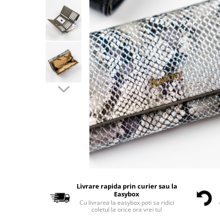
Livrare rapida prin curier sau la
Easybox
Cu livrarea la easybox poti sa ridici
coletul la orice ora vrei tu!