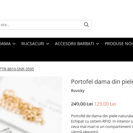
 DAMA
RUCSACURI
ACCESORII BARBATI
PRODUSE NOI
y PTR-8810-SNR-3595
Portofel dama din pie
Rovicky
249,00 Lei
129,00 Lei
Portofel de dama din piele naturala 
Echipat cu sistem RFID. In interior
ceva mai mari si un compartiment 
sârmă elegantă.