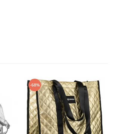
-68%
-57%