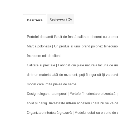
Review-uri
(0)
Descriere
Portofel de damă lăcuit de înaltă calitate, decorat cu un m
Marca poloneză | Un produs al unui brand polonez binecunos
încredere mii de clienți!
Calitate și precizie | Fabricat din piele naturală lacuită de î
dintr-un material atât de rezistent, poți fi sigur că îți va serv
model care imita pielea de sarpe
Design elegant, atemporal | Portofel în orientare orizontală,
solid și cârlig. Investește într-un accesoriu care nu se va 
Organizare interioară grozavă | Modelul dotat cu o serie de