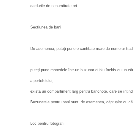
cardurile de nenumărate ori.
Secțiunea de bani
De asemenea, puteți pune o cantitate mare de numerar tradiț
puteți pune monedele într-un buzunar dublu închis cu un câr
a portofelului;
există un compartiment larg pentru bancnote, care se întind
Buzunarele pentru bani sunt, de asemenea, căptușite cu căp
Loc pentru fotografii