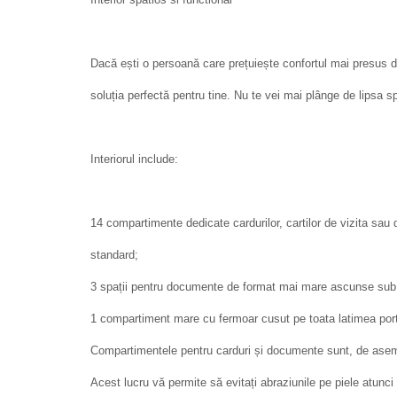
Dacă ești o persoană care prețuiește confortul mai presus de
soluția perfectă pentru tine. Nu te vei mai plânge de lipsa sp
Interiorul include:
14 compartimente dedicate cardurilor, cartilor de vizita sa
standard;
3 spații pentru documente de format mai mare ascunse sub a
1 compartiment mare cu fermoar cusut pe toata latimea port
Compartimentele pentru carduri și documente sunt, de asem
Acest lucru vă permite să evitați abraziunile pe piele atunci 