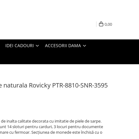
0,00
IDEI CADOURI
ACCESORII DAMA
le naturala Rovicky PTR-8810-SNR-3595
de inalta calitate decorata cu imitatie de piele de sarpe.
 sunt 14 sloturi pentru carduri, 3 locuri pentru documente
mare cu fermoar. Secțiunea de monede este închisă cu o