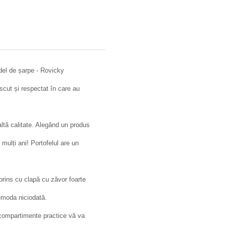
odel de șarpe - Rovicky
cut și respectat în care au
naltă calitate. Alegând un produs
i mulți ani! Portofelul are un
 prins cu clapă cu zăvor foarte
demoda niciodată.
 compartimente practice vă va