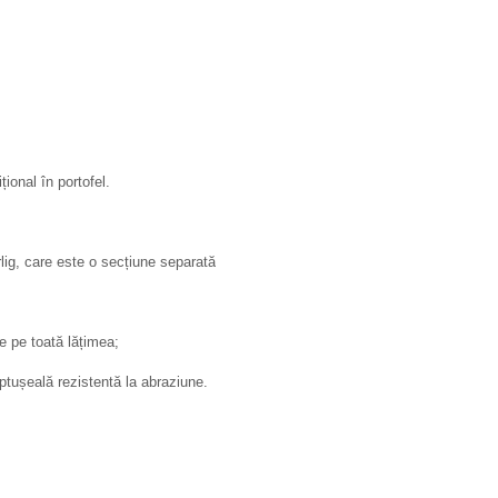
ional în portofel.
lig, care este o secțiune separată
e pe toată lățimea;
tușeală rezistentă la abraziune.