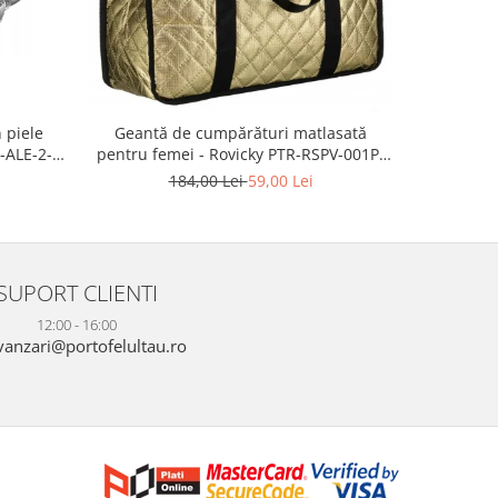
 piele
Geantă d
Geantă de cumpărături matlasată
-ALE-2-
modă, gea
pentru femei - Rovicky PTR-RSPV-001P-
piele e
5277 GOLD
2
184,00 Lei
59,00 Lei
SUPORT CLIENTI
12:00 - 16:00
anzari@portofelultau.ro