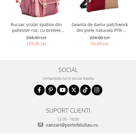
Rucsac școlar spațios din
Geanta de dama patchwork
poliester roz, cu bretele
din piele naturala PTR-
reglabile - Peterson PTR-
1718-SKL-6922 MULTI
334,00 Lei
224,00 Lei
PTN 8610-1327 PINK
129,00 Lei
59,00 Lei
SOCIAL
Urmareste-ne in social media
SUPORT CLIENTI
12:00 - 16:00
vanzari@portofelultau.ro