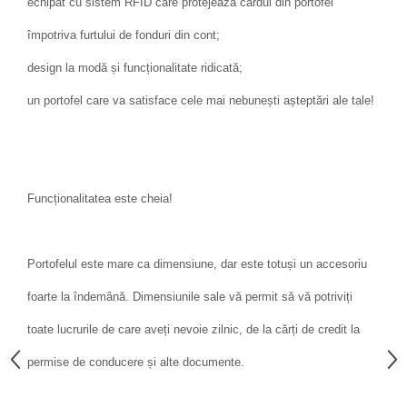
echipat cu sistem RFID care protejează cardul din portofel
împotriva furtului de fonduri din cont;
design la modă și funcționalitate ridicată;
un portofel care va satisface cele mai nebunești așteptări ale tale!
Funcționalitatea este cheia!
Portofelul este mare ca dimensiune, dar este totuși un accesoriu
foarte la îndemână. Dimensiunile sale vă permit să vă potriviți
toate lucrurile de care aveți nevoie zilnic, de la cărți de credit la
permise de conducere și alte documente.