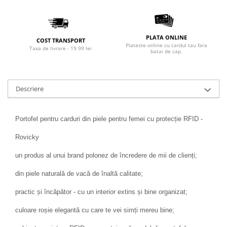
PLATA ONLINE
COST TRANSPORT
Plateste online cu cardul tau fara
Taxa de livrare - 19.99 lei
batai de cap.
Descriere
Portofel pentru carduri din piele pentru femei cu protecție RFID -
Rovicky
un produs al unui brand polonez de încredere de mii de clienți;
din piele naturală de vacă de înaltă calitate;
practic și încăpător - cu un interior extins și bine organizat;
culoare roșie elegantă cu care te vei simți mereu bine;