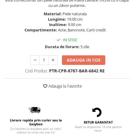
este confectionat din piele naturala de inalta calitate. Închis cu o clapă
cu un zăvor puternic.
Material:
Piele naturala
Lungime:
19.00 cm
Inaltime:
9.00 cm
Compartimente:
Acte, Bancnote, Carti credit
IN STOC
Durata de livrare:
5 zile
ADAUGA IN COS
Cod Produs:
PTR-CPR-8787-BAR-6842 RE
Adauga la Favorite
Livrare rapida prin curier sau la
RETUR GARANTAT
Easybox
Aveti la dispozitie 14 zile pentru
Cu livrarea la easybox poti sa ridici
retur.
coletul la orice ora vrei tu!