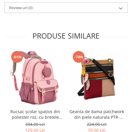
Review-uri
(0)
PRODUSE SIMILARE
-61%
-74%
Rucsac școlar spațios din
Geanta de dama patchwork
poliester roz, cu bretele
din piele naturala PTR-
reglabile - Peterson PTR-
1718-SKL-6922 MULTI
334,00 Lei
224,00 Lei
PTN 8610-1327 PINK
129,00 Lei
59,00 Lei