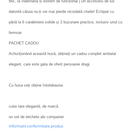
Mic, la îndemână și extrem de funcțional | Un accesoriu de lux
datorită căruia nu-ți vei mai pierde niciodată cheile! Echipat cu
până la 6 carabiniere solide și 2 buzunare practice, inclusiv unul cu
fermoar
PACHET CADOU
Achiziționând această husă, obțineți un cadou complet ambalat
elegant, care este gata de oferit persoanei dragi.
Cu husa veți obține întotdeauna:
cutie tare elegantă, de marcă
un set de etichete ale companiei
Informatii conformitate produs