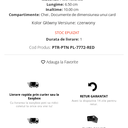
Lungime:
6.50 cm
Inaltime:
10.00 cm
Compartimente:
Chei , Documente de dimensiunea unui card
Kolor Główny Versiune
:
czerwony
STOC EPUIZAT
Durata de livrare:
1
Cod Produs:
PTR-PTN PL-7772-RED
Adauga la Favorite
Livrare rapida prin curier sau la
RETUR GARANTAT
Easybox
Aveti la dispozitie 14 zile pentru
Cu livrarea la easybox poti sa ridici
retur.
coletul la orice ora vrei tu!