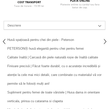
PLATA ONLINE
COST TRANSPORT
Plateste online cu cardul tau fara
Taxa de livrare - 19.99 lei
batai de cap.
Descriere
Husă spațioasă pentru chei din piele - Peterson
PETERSONⓇ husă elegantă pentru chei pentru femei
Calitate înaltă | Carcasă din piele naturală roșie de înaltă calitate
Finisare precisă | Făcut foarte durabil, cu o acuratețe incredibilă și
atenție la cele mai mici detalii, care combinate cu materialul vă vor
permite să le folosiți mulți ani!
Supliment pentru femei de toate vârstele | Husa dama in orientare
verticala, prinsa cu catarama si clapeta