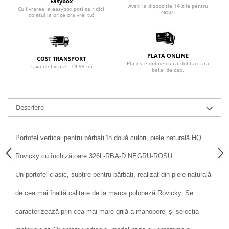
Easybox
Aveti la dispozitie 14 zile pentru
Cu livrarea la easybox poti sa ridici
retur.
coletul la orice ora vrei tu!
PLATA ONLINE
COST TRANSPORT
Plateste online cu cardul tau fara
Taxa de livrare - 19.99 lei
batai de cap.
Descriere
Portofel vertical pentru bărbați în două culori, piele naturală HQ
Rovicky cu închizătoare 326L-RBA-D NEGRU-ROSU
Un portofel clasic, subțire pentru bărbați, realizat din piele naturală
de cea mai înaltă calitate de la marca poloneză Rovicky. Se
caracterizează prin cea mai mare grijă a manoperei și selecția