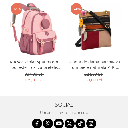
-61%
-74%
Rucsac școlar spațios din
Geanta de dama patchwork
poliester roz, cu bretele
din piele naturala PTR-
reglabile - Peterson PTR-
1718-SKL-6922 MULTI
334,00 Lei
224,00 Lei
PTN 8610-1327 PINK
129,00 Lei
59,00 Lei
SOCIAL
Urmareste-ne in social media