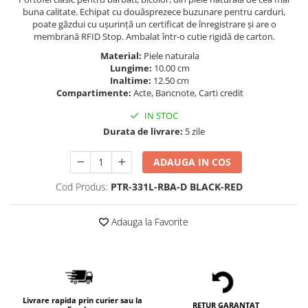
buna calitate. Echipat cu douăsprezece buzunare pentru carduri,
poate găzdui cu ușurință un certificat de înregistrare și are o
membrană RFID Stop. Ambalat într-o cutie rigidă de carton.
Material:
Piele naturala
Lungime:
10.00 cm
Inaltime:
12.50 cm
Compartimente:
Acte, Bancnote, Carti credit
IN STOC
Durata de livrare:
5 zile
ADAUGA IN COS
Cod Produs:
PTR-331L-RBA-D BLACK-RED
Adauga la Favorite
Livrare rapida prin curier sau la
RETUR GARANTAT