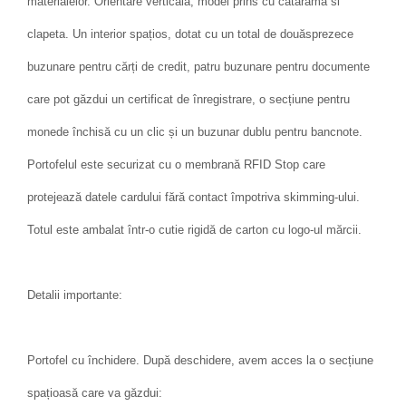
materialelor. Orientare verticala, model prins cu catarama si
clapeta. Un interior spațios, dotat cu un total de douăsprezece
buzunare pentru cărți de credit, patru buzunare pentru documente
care pot găzdui un certificat de înregistrare, o secțiune pentru
monede închisă cu un clic și un buzunar dublu pentru bancnote.
Portofelul este securizat cu o membrană RFID Stop care
protejează datele cardului fără contact împotriva skimming-ului.
Totul este ambalat într-o cutie rigidă de carton cu logo-ul mărcii.
Detalii importante:
Portofel cu închidere. După deschidere, avem acces la o secțiune
spațioasă care va găzdui: